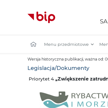
S
Menu główne
Menu przedmiotowe
Men
Wersja historyczna publikacji, ważna od: 0
Legislacja/Dokumenty
Priorytet 4
„Zwiększenie zatrudni