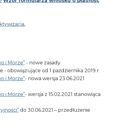
e
Wzór formularza wniosku o płatność
aktywizacja
,
 i Morze”
-
nowe​ zasady​
obowiązujące​ od​ 1​ października​ 2019 r.
 i Morze”
- nowa wersja 23.06.2021
 i Morze”
- wersja z 15.02.2021 stanowiąca
yjności”
do 30.06.2021 – przedłużenie​