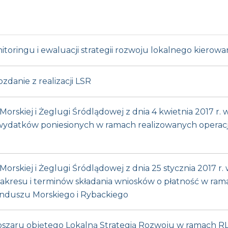
itoringu i ewaluacji strategii rozwoju lokalnego kiero
danie z realizacji LSR
orskiej i Żeglugi Śródlądowej z dnia 4 kwietnia 2017 r. 
 wydatków poniesionych w ramach realizowanych opera
orskiej i Żeglugi Śródlądowej z dnia 25 stycznia 2017 r
raz zakresu i terminów składania wniosków o płatność w 
nduszu Morskiego i Rybackiego
obszaru objętego Lokalną Strategią Rozwoju w ramach 