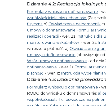
Działanie 4.2:
Realizacja lokalnych 
Formularz wniosku o dofinansowanie
- we
współwłaściciela nieruchomości
(Załączni
fizyczna
b)
Oświadczenie pełnomocnik
c)
umowy o dofinansowanie
Formularz wnio
realizacji operacji
- wer. 2z
Instrukcja dla
monitorowania wskaźników
- wer. 2z
Inst
wniosku o płatność: a)
Oświadczenie gran
umowy o dofinansowanie
(obowiązuje od 
Wzór umowy o dofinansowanie
- od dnia 
dofinansowanie
- wer. 1z
Formularz wnios
płatność
- wer. 1z
Instrukcja wypełniania 
Działanie 4.3:
Działania prowadzo
Formularz wniosku o dofinansowanie
- we
RODO do wniosku o dofinansowanie:
a) o
współwłaściciela-1
c) oświadczenie pełno
współpracy
Załącznik nr 1 do umowy o do