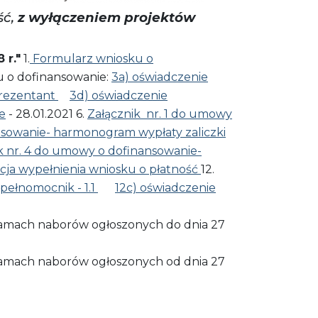
ść,
z wyłączeniem projektów
 r."
1.
Formularz wniosku o
 o dofinansowanie:
3a) oświadczenie
prezentant
3d) oświadczenie
e
- 28.01.2021 6.
Załącznik nr. 1 do umowy
nsowanie- harmonogram wypłaty zaliczki
k nr. 4 do umowy o dofinansowanie-
cja wypełnienia wniosku o płatność
12.
pełnomocnik - 1.1
12c) oświadczenie
w ramach naborów ogłoszonych do dnia 27
w ramach naborów ogłoszonych od dnia 27