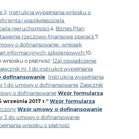
ie
2.
Instrukcja wypełniania wniosku o
icjenta i współwłaściciela
iciela-nieruchomości
4.
Biznes Plan
stawienie rzeczowo-finansowe operacji
7.
 umowy o dofinansowanie- wniosek
łań informacyjnych, szkoleniowych
10.
 wniosku o płatność:
12a) oświadczenie
ałącznik nr. 1 do instrukcji wypełniania
o dofinansowanie
Instrukcja wypełniania
nr 1 do umowy o dofinansowanie
Załącznik
umowy o dofinansowanie
Wzór formularza
września 2017 r.”
Wzór formularza
zczony
Wzór umowy o dofinansowanie
nr 3 do umowy o dofinansowanie
pełniania wniosku o płatność