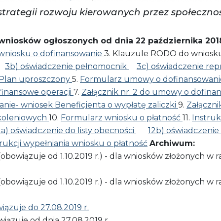
strategii rozwoju kierowanych przez społeczno
niosków ogłoszonych od dnia 22 października 2018
 wniosku o dofinansowanie
3. Klauzule RODO do wniosku
3b) oświadczenie pełnomocnik
3c) oświadczenie re
 Plan uproszczony
5.
Formularz umowy o dofinansowani
finansowe operacji
7.
Załącznik nr. 2 do umowy o dofina
nie- wniosek Beneficjenta o wypłatę zaliczki
9.
Załączni
zkoleniowych
10.
Formularz wniosku o płatność
11.
Instruk
2a) oświadczenie do listy obecności
12b) oświadczenie 
strukcji wypełniania wniosku o płatność
Archiwum:
(obowiązuje od 1.10.2019 r.) - dla wniosków złożonych 
(obowiązuje od 1.10.2019 r.) - dla wniosków złożonych 
zuje do 27.08.2019 r.
iązuje od dnia 27.08.2019 r.