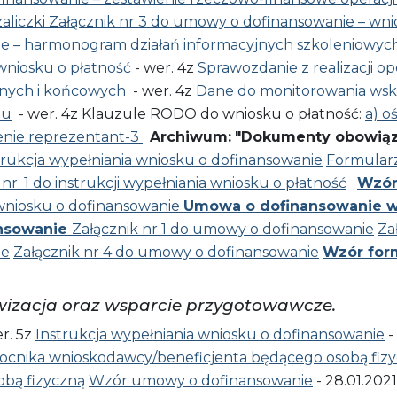
aliczki
Załącznik nr 3 do umowy o dofinansowanie – wnio
ie – harmonogram działań informacyjnych szkoleniowyc
wniosku o płatność
- wer. 4z
Sprawozdanie z realizacji op
znych i końcowych
- wer. 4z
Dane do monitorowania ws
tu
- wer. 4z Klauzule RODO do wniosku o płatność:
a) o
enie reprezentant-3
Archiwum:
"Dokumenty obowiązu
trukcja wypełniania wniosku o dofinansowanie
Formularz
 nr. 1 do instrukcji wypełniania wniosku o płatność
Wzór
 wniosku o dofinansowanie
Umowa o dofinansowanie w
nsowanie
Załącznik nr 1 do umowy o dofinansowanie
Za
ie
Załącznik nr 4 do umowy o dofinansowanie
Wzór form
ywizacja oraz wsparcie przygotowawcze.
r. 5z
Instrukcja wypełniania wniosku o dofinansowanie
-
ocnika wnioskodawcy/beneficjenta będącego osobą fiz
bą fizyczną
Wzór umowy o dofinansowanie
- 28.01.2021