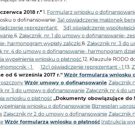
zerwca 2018 r."
1.
Formularz wniosku o dofinansowan
osku o dofinansowanie:
3a) oświadczenie małżonek benef
wiadczenie reprezentant
3d) oświadczenie współwłaśc
wanie
6.
Załącznik nr. 1 do umowy o dofinansowanie- ze
ie- harmonogram wypłaty zaliczki
8.
Załącznik nr. 3 do
ik nr. 4 do umowy o dofinansowanie- harmonogram dzia
ja wypełnienia wniosku o płatność
12. Klauzule RODO do
ełnomocnik - 1
12c) oświadczenie reprezentant - 1
13.
Z
 od 6 września 2017 r.”
Wzór formularza wniosku 
roszczony
Wzór umowy o dofinansowanie
Załącznik 
ik nr 3 do umowy o dofinansowanie
Załącznik nr 4 do 
nia wniosku o płatność
„Dokumenty obowiązujące do 5 
wypełniania wniosku o dofinansowanie
Biznesplan upros
e
Załącznik nr 2 do umowy o dofinansowanie
Załącznik 
ie
Wzór formularza wniosku o płatność
Instrukcja wy