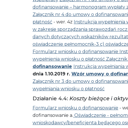
dofinansowanie – harmonogram wypłaty z
Załącznik nr 4 do umowy o dofinansowan
płatność
- wer. 4z
Instrukcja wypełnienia 
w zakresie sporządzania sprawozdań roc
danych dotyczących wskaźników rezulta
oświadczenie pełnomocnik-3
c) oświadcz
Formularz wniosku o dofinansowanie
Ins
wypełnienia wniosku o płatność
Załącznik
dofinansowanie
Instrukcja wypełniania
dnia 1.10.2019 r.
Wzór umowy o dofina
Załącznik nr 3 do umowy o dofinansowan
wypełniania wniosku o płatność
Działanie 4.4:
Koszty bieżące i akt
Formularz wniosku o dofinansowanie
- we
dofinansowanie a.
Oświadczenie - pełnom
wnioskodawcy/beneficjenta będącego oso