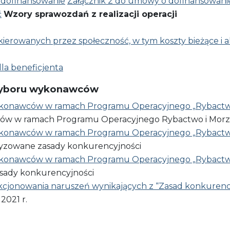
 dofinansowanie
Załącznik 2 do umowy o dofinansowani
ć
Wzory sprawozdań z realizacji operacji
u kierowanych przez społeczność, w tym koszty bieżące i 
dla beneficjenta
wyboru wykonawców
konawców w ramach Programu Operacyjnego „Rybactwo
​ ramach​ Programu​ Operacyjnego​ Rybactwo​ i​ Morze​ - 
konawców w ramach Programu Operacyjnego „Rybactwo
zowane​ zasady​ konkurencyjności
konawców w ramach Programu Operacyjnego „Rybactwo
sady​ konkurencyjności
kcjonowania naruszeń wynikających z “Zasad konkurenc
2021 r.