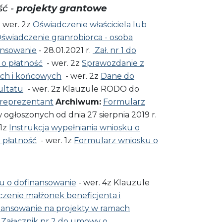
ść -
projekty grantowe
 wer. 2z
Oświadczenie właściciela lub
świadczenie granrobiorca - osoba
ansowanie
- 28.01.2021 r.
Zał. nr 1 do
 o płatność
- wer. 2z
Sprawozdanie z
ych i końcowych
- wer. 2z
Dane do
ultatu
- wer. 2z Klauzule RODO do
reprezentant
Archiwum:
Formularz
ogłoszonych od dnia 27 sierpnia 2019 r.
 1z
Instrukcja wypełniania wniosku o
o płatność
- wer. 1z
Formularz wniosku o
ku o dofinansowanie
- wer. 4z Klauzule
czenie małżonek beneficjenta i
ansowanie na projekty w ramach
i
Załącznik nr 2 do umowy o