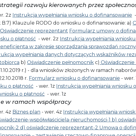
strategii rozwoju kierowanych przez społeczno
r. 2z
Instrukcja wypełniania wniosku o dofinansowanie
-
k B.7) Klauzule RODO do wniosku o dofinansowanie: a)
O
Oświadczenie reprezentant
Formularz umowy o dofin
sku o płatność
- wer. 2z
Instrukcja wypełniania wniosku
 Beneficjenta w zakresie sporządzania sprawozdań roczn
rukcja wypełniania danych dotyczących wskaźników rez
tobiorca
b)
Oświadczenie pełnomocnik
c)
Oświadczenie 
1.10.2019 r.) - dla wniosków złożonych w ramach naborów 
22.10.2018 r.
Formularz wniosku o dofinansowanie
- wer.
ku o płatność
- wer. 1z
Instrukcja wypełniania wniosku 
wniosku o płatność
- wer. 1z
ne w ramach współpracy
r. 4z
Biznes plan
- wer. 4z
Instrukcja wypełniania wnios
świadczenie-współwłaściciela-nieruchomości-1
b) oświad
mocnik-2
d) oświadczenie reprezentant-2
Umowa o dofin
finansowanie – zestawienie rzeczowo-finansowe operacj