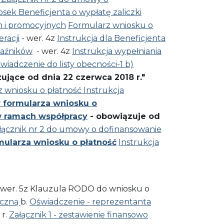
sek Beneficjenta o wypłatę zaliczki
h i promocyjnych
Formularz wniosku o
eracji
- wer. 4z
Instrukcja dla Beneficjenta
kaźników
- wer. 4z
Instrukcja wypełniania
świadczenie do listy obecności-1
b)
jące od dnia 22 czerwca 2018 r."
 wniosku o płatność
Instrukcja
 formularza wniosku o
 ramach współpracy
- obowiązuje od
łącznik nr 2 do umowy o dofinansowanie
ularza wniosku o płatność
Instrukcja
 wer. 5z Klauzula RODO do wniosku o
yczną
b.
Oświadczenie - reprezentanta
 r.
Załącznik 1 - zestawienie finansowo