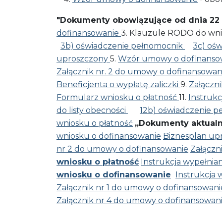
"Dokumenty obowiązujące od dnia 22 c
dofinansowanie
3. Klauzule RODO do wni
3b) oświadczenie pełnomocnik
3c) oś
uproszczony
5.
Wzór umowy o dofinanso
Załącznik nr. 2 do umowy o dofinansowan
Beneficjenta o wypłatę zaliczki
9.
Załączn
Formularz wniosku o płatność
11.
Instrukc
do listy obecności
12b) oświadczenie p
wniosku o płatność
„Dokumenty aktualne
wniosku o dofinansowanie
Biznesplan up
nr 2 do umowy o dofinansowanie
Załączn
wniosku o płatność
Instrukcja wypełnia
wniosku o dofinansowanie
Instrukcja 
Załącznik nr 1 do umowy o dofinansowani
Załącznik nr 4 do umowy o dofinansowan