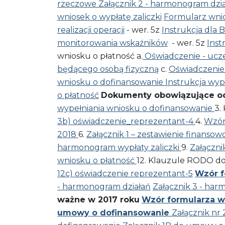
rzeczowe
Załącznik 2 - harmonogram dzi
wniosek o wypłatę zaliczki
Formularz wnio
realizacji operacji
- wer. 5z
Instrukcja dla 
monitorowania wskaźników
- wer. 5z
Inst
wniosku o płatność a.
Oświadczenie - ucze
będącego osobą fizyczną
c.
Oświadczenie
wniosku o dofinansowanie
Instrukcja wyp
o płatność
Dokumenty obowiązujące od d
wypełniania wniosku o dofinansowanie
3.
3b) oświadczenie_reprezentant-4
4.
Wzór
2018
6.
Załącznik 1 – zestawienie finanso
harmonogram wypłaty zaliczki
9.
Załączni
wniosku o płatność
12. Klauzule RODO do
12c) oświadczenie reprezentant-5
Wzór f
- harmonogram działań
Załącznik 3 - har
ważne w 2017 roku
Wzór formularza w
umowy o dofinansowanie
Załącznik nr