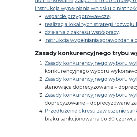
dofinansowanie
Załącznik 1B do umowy o
Instrukcja wypełniania wniosku o płatnoś
wsparcie przygotowawcze,
realizacja lokalnych strategii rozwoj
działania z zakresu współpracy,
instrukcja wypełniania sprawozdania 
Zasady konkurencyjnego trybu 
Zasady konkurencyjnego wyboru wy
konkurencyjnego​ wyboru​ wykonawców​ w
Zasady konkurencyjnego wyboru wy
stanowiąca doprecyzowanie – doprecy
Zasady konkurencyjnego wyboru wy
doprecyzowanie – doprecyzowane​ za
Przedłużenie okresu zawieszenie san
braku​ sankcjonowania​ do​ 30​ czerwca 