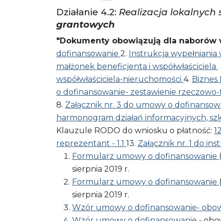
Działanie 4.2:
Realizacja lokalnych 
grantowych
"Dokumenty obowiązują dla naborów w
dofinansowanie
2.
Instrukcja wypełniania
małżonek beneficjenta i współwłaściciela
współwłaściciela-nieruchomości
4.
Biznes
o dofinansowanie- zestawienie rzeczowo-
8.
Załącznik nr. 3 do umowy o dofinansowa
harmonogram działań informacyjnych, s
Klauzule RODO do wniosku o płatność:
1
reprezentant - 1.1
13.
Załącznik nr. 1 do in
Formularz umowy o dofinansowanie
sierpnia 2019 r.
Formularz umowy o dofinansowanie
sierpnia 2019 r.
Wzór umowy o dofinansowanie- obowią
Wzór umowy o dofinansowanie
- obow