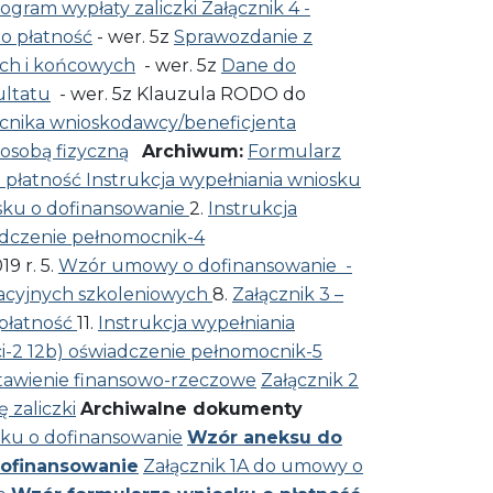
ogram wypłaty zaliczki
Załącznik 4 -
 o płatność
- wer. 5z
Sprawozdanie z
ych i końcowych
- wer. 5z
Dane do
ultatu
- wer. 5z Klauzula RODO do
cnika wnioskodawcy/beneficjenta
osobą fizyczną
Archiwum:
Formularz
 płatność
Instrukcja wypełniania wniosku
sku o dofinansowanie
2.
Instrukcja
adczenie pełnomocnik-4
19 r. 5.
Wzór umowy o dofinansowanie -
macyjnych szkoleniowych
8.
Załącznik 3 –
płatność
11.
Instrukcja wypełniania
ci-2
12b) oświadczenie pełnomocnik-5
estawienie finansowo-rzeczowe
Załącznik 2
 zaliczki
Archiwalne dokumenty
sku o dofinansowanie
Wzór aneksu do
ofinansowanie
Załącznik 1A do umowy o