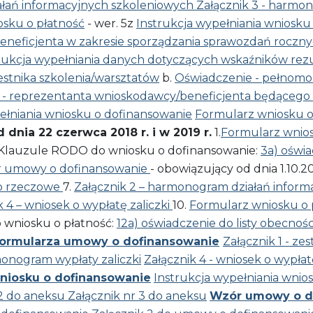
ałań informacyjnych szkoleniowych
Załącznik 3 - harmon
sku o płatność
- wer. 5z
Instrukcja wypełniania wniosku
Beneficjenta w zakresie sporządzania sprawozdań roczn
rukcja wypełniania danych dotyczących wskaźników rez
stnika szkolenia/warsztatów
b.
Oświadczenie - pełnomo
 - reprezentanta wnioskodawcy/beneficjenta będącego 
ełniania wniosku o dofinansowanie
Formularz wniosku o
nia 22 czerwca 2018 r. i w 2019 r.
1.
Formularz wnio
 Klauzule RODO do wniosku o dofinansowanie:
3a) oświ
 umowy o dofinansowanie
- obowiązujący od dnia 1.10.20
wo rzeczowe
7.
Załącznik 2 – harmonogram działań infor
k 4 – wniosek o wypłatę zaliczki
10.
Formularz wniosku o 
 wniosku o płatność:
12a) oświadczenie do listy obecnoś
ormularza umowy o dofinansowanie
Załącznik 1 - z
monogram wypłaty zaliczki
Załącznik 4 - wniosek o wypłatę
niosku o dofinansowanie
Instrukcja wypełniania wnio
 2 do aneksu
Załącznik nr 3 do aneksu
Wzór umowy o d