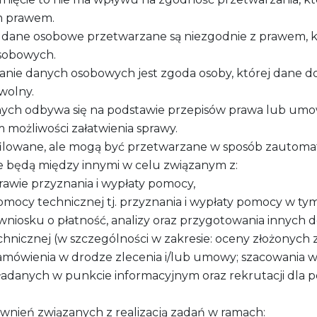
ym prawem.
e dane osobowe przetwarzane są niezgodnie z prawem, 
sobowych.
zanie danych osobowych jest zgoda osoby, której dane 
wolny.
ych odbywa się na podstawie przepisów prawa lub umo
możliwości załatwienia sprawy.
ilowane, ale mogą być przetwarzane w sposób zautoma
będą między innymi w celu związanym z:
wie przyznania i wypłaty pomocy,
mocy technicznej tj. przyznania i wypłaty pomocy w ty
 wniosku o płatność, analizy oraz przygotowania inny
chnicznej (w szczególności w zakresie: oceny złożonych
zamówienia w drodze zlecenia i/lub umowy; szacowania wart
ładanych w punkcie informacyjnym oraz rekrutacji dla po
awnień związanych z realizacją zadań w ramach: