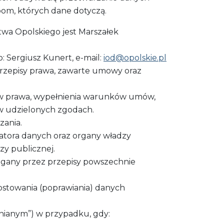
om, których dane dotyczą.
a Opolskiego jest Marszałek
Sergiusz Kunert, e-mail:
iod@opolskie.pl
rzepisy prawa, zawarte umowy oraz
sów prawa, wypełnienia warunków umów,
w udzielonych zgodach.
zania.
ratora danych oraz organy władzy
zy publicznej.
agany przez przepisy powszechnie
ostowania (poprawiania) danych
nianym”) w przypadku, gdy: