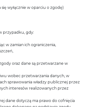
się wyłącznie w oparciu o zgodę)
w przypadku, gdy:
ąc w zamian ich ograniczenia,
szczeń,
zgody oraz dane są przetwarzane w
eciwu wobec przetwarzania danych, w
amach sprawowania władzy publicznej przez
onych interesów realizowanych przez
rej dane dotyczą ma prawo do cofnięcia
tórego dokonano na podstawie zgody