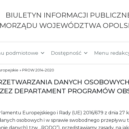
BIULETYN INFORMACJI PUBLICZN
AMORZĄDU WOJEWÓDZTWA OPOLS
u podmiotowe
Dostępność
Menu redakc
uropejskie
»
PROW 2014-2020
RZETWARZANIA DANYCH OSOBOWYCH
ZEZ DEPARTAMENT PROGRAMÓW OBS
mentu Europejskiego i Rady (UE) 2016/679 z dnia 27 kw
danych osobowych i w sprawie swobodnego przepływu t
nie danych) tzw. „RODO”), przedstawiamy zasady, na ja