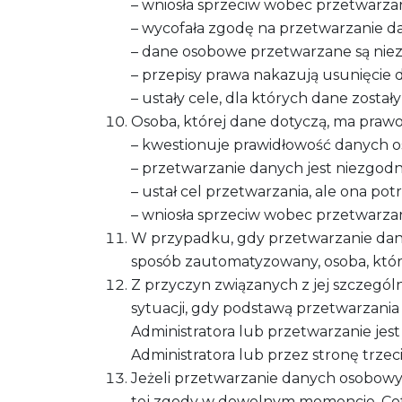
– wniosła sprzeciw wobec przetwarza
– wycofała zgodę na przetwarzanie d
– dane osobowe przetwarzane są nie
– przepisy prawa nakazują usunięcie
– ustały cele, dla których dane zosta
Osoba, której dane dotyczą, ma praw
– kwestionuje prawidłowość danych 
– przetwarzanie danych jest niezgodne
– ustał cel przetwarzania, ale ona p
– wniosła sprzeciw wobec przetwarza
W przypadku, gdy przetwarzanie dan
sposób zautomatyzowany, osoba, któr
Z przyczyn związanych z jej szczegól
sytuacji, gdy podstawą przetwarzania
Administratora lub przetwarzanie je
Administratora lub przez stronę trzeci
Jeżeli przetwarzanie danych osobowyc
tej zgody w dowolnym momencie. Cof