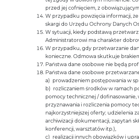
przed jej cofnięciem, z obowiązując
W przypadku powzięcia informacji, ż
skargi do Urzędu Ochrony Danych O
W sytuacji, kiedy podstawą przetwar
Administratorowi ma charakter dobro
W przypadku, gdy przetwarzanie dan
konieczne. Odmowa skutkuje brakiem 
Państwa dane osobowe nie będą prof
Państwa dane osobowe przetwarzane 
a) prowadzeniem postępowania w spra
b) rozliczaniem środków w ramach po
pomocy technicznej / dofinasowanie,
przyznawania i rozliczenia pomocy te
najkorzystniejszej oferty; udzielenia 
archiwizacji dokumentacji, zapytań sk
konferencji, warsztatów itp.),
c) realizacji innych obowiązków i upr