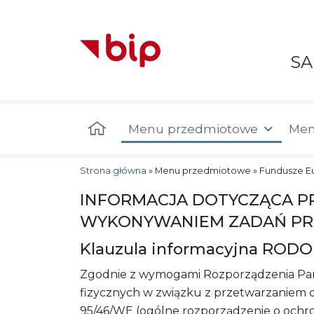
S
Menu główne
Menu przedmiotowe
Men
Strona główna
»
Menu przedmiotowe
»
Fundusze E
INFORMACJA DOTYCZĄCA P
WYKONYWANIEM ZADAŃ PR
Klauzula informacyjna RODO
Zgodnie z wymogami Rozporządzenia Parla
fizycznych w związku z przetwarzaniem 
95/46/WE (ogólne rozporządzenie o ochro