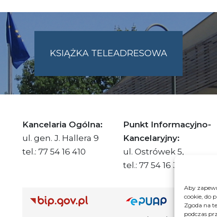
KSIĄŻKA TELEADRESOWA
SKIE.PL
Kancelaria Ogólna:
Punkt Informacyjno-
ul. gen. J. Hallera 9
Kancelaryjny:
tel.: 77 54 16 410
ul. Ostrówek 5,
tel.: 77 54 16 332
Aby zapewni
cookie, do 
Adre
Zgoda na te
podczas prz