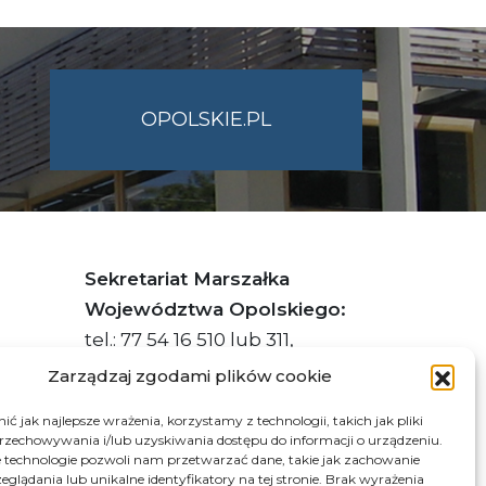
OPOLSKIE.PL
Sekretariat Marszałka
Województwa Opolskiego:
tel.: 77 54 16 510 lub 311,
faks: 77 54 16 512
Zarządzaj zgodami plików cookie
ć jak najlepsze wrażenia, korzystamy z technologii, takich jak pliki
przechowywania i/lub uzyskiwania dostępu do informacji o urządzeniu.
s ePUAP Urzędu: /q877fxtk55/SkrytkaESP
 technologie pozwoli nam przetwarzać dane, takie jak zachowanie
eglądania lub unikalne identyfikatory na tej stronie. Brak wyrażenia