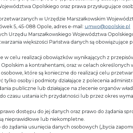
ojewództwa Opolskiego oraz prawa przysługujące osob
przetwarzanych w Urzędzie Marszałkowskim Województw
ówek 5, 45-088 Opole, adres e-mail:
umwo@opolskie.pl
ch Urzędu Marszałkowskiego Województwa Opolskiego: 
warzania większości Państwa danych są obowiązujące p
e w celu realizacji obowiązków wynikających z przepi
olskim a kontrahentami, oraz w celach określonych 
sobowe, które są konieczne do realizacji celu przetwar
ylko osoby i podmioty działające z polecenia administ
ania publiczne lub działające na zlecenie organów wład
 czasu ustania ich przydatności lub przez okres wym
 prawo dostępu do jej danych oraz prawo do żądania spr
ą nieprawidłowe lub niekompletne.
o do żądania usunięcia danych osobowych („bycia zapom