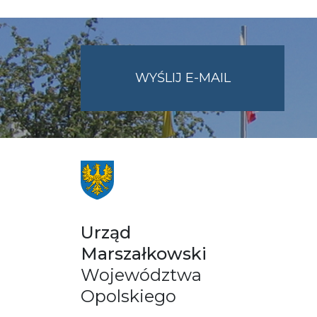
NA
WYŚLIJ E-MAIL
ADRES
UMWO@OPOL
Urząd
Marszałkowski
Województwa
Opolskiego