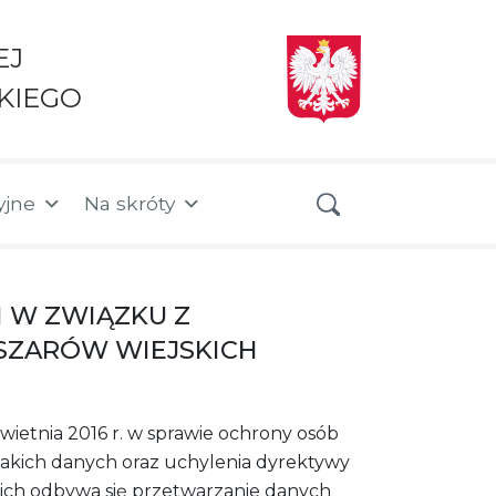
EJ
KIEGO
yjne
Na skróty
 W ZWIĄZKU Z
ZARÓW WIEJSKICH
ietnia 2016 r. w sprawie ochrony osób
akich danych oraz uchylenia dyrektywy
kich odbywa się przetwarzanie danych