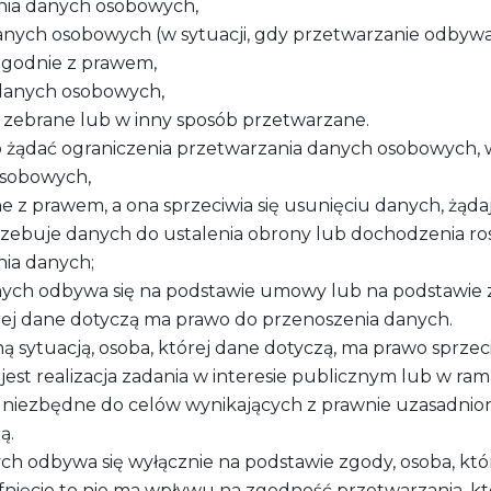
nia danych osobowych,
anych osobowych (w sytuacji, gdy przetwarzanie odbywa 
zgodnie z prawem,
 danych osobowych,
ły zebrane lub w inny sposób przetwarzane.
o żądać ograniczenia przetwarzania danych osobowych, 
osobowych,
 z prawem, a ona sprzeciwia się usunięciu danych, żądaj
otrzebuje danych do ustalenia obrony lub dochodzenia ro
nia danych;
ych odbywa się na podstawie umowy lub na podstawie 
ej dane dotyczą ma prawo do przenoszenia danych.
ną sytuacją, osoba, której dane dotyczą, ma prawo sprz
 jest realizacja zadania w interesie publicznym lub w r
st niezbędne do celów wynikających z prawnie uzasadni
ą.
h odbywa się wyłącznie na podstawie zgody, osoba, któ
nięcie to nie ma wpływu na zgodność przetwarzania, k