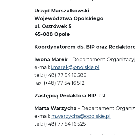
Urząd Marszałkowski
Województwa Opolskiego
ul. Ostrówek 5
45-088 Opole
Koordynatorem ds. BIP oraz Redaktor
Iwona Marek
– Departament Organizacyj
e-mail:
i.marek@opolskie.pl
tel.: (+48) 77 54 16 586
fax: (+48) 77 54 16 512
Zastępcą Redaktora BIP
jest:
Marta Warzycha
– Departament Organiza
e-mail:
m.warzycha@opolskie.pl
tel.: (+48) 77 54 16 525