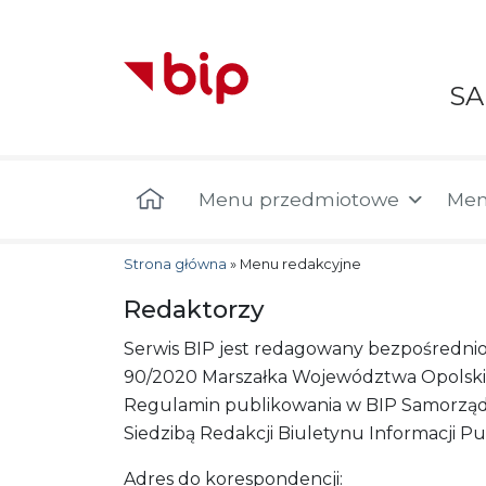
S
Menu główne
Menu przedmiotowe
Men
Strona główna
»
Menu redakcyjne
Redaktorzy
Serwis BIP jest redagowany bezpośredni
90/2020 Marszałka Województwa Opolskiego
Regulamin publikowania w BIP Samorząd
Siedzibą Redakcji Biuletynu Informacji P
Adres do korespondencji: