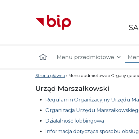
S
Menu główne
Menu przedmiotowe
Men
Strona główna
»
Menu podmiotowe
»
Organy i jedn
Urząd Marszałkowski
Regulamin Organizacyjny Urzędu Ma
Organizacja Urzędu Marszałkowskie
Działalność lobbingowa
Informacja dotycząca sposobu obsług