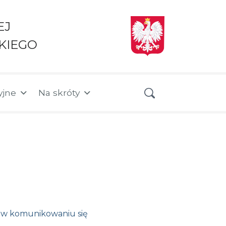
EJ
KIEGO
yjne
Na skróty
i w komunikowaniu się