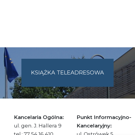
KSIĄŻKA TELEADRESOWA
SKIE.PL
Kancelaria Ogólna:
Punkt Informacyjno-
ul. gen. J. Hallera 9
Kancelaryjny:
tel.: 77 54 16 410
ul. Ostrówek 5,