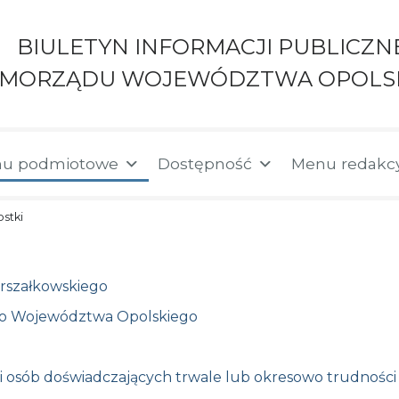
BIULETYN INFORMACJI PUBLICZN
AMORZĄDU WOJEWÓDZTWA OPOLS
u podmiotowe
Dostępność
Menu redakc
ostki
rszałkowskiego
go Województwa Opolskiego
i osób doświadczających trwale lub okresowo trudnośc