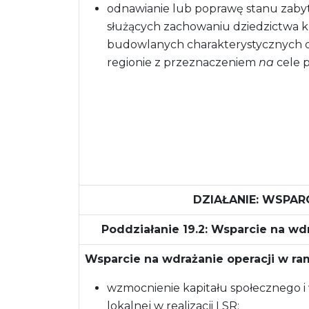
odnawianie lub poprawę stanu zab
służących zachowaniu dziedzictwa 
budowlanych charakterystycznych d
regionie z przeznaczeniem
na
cele p
DZIAŁANIE: WSPAR
Poddziałanie 19.2: Wsparcie na wd
Wsparcie na wdrażanie operacji w ra
wzmocnienie kapitału społecznego i 
lokalnej w realizacji LSR;