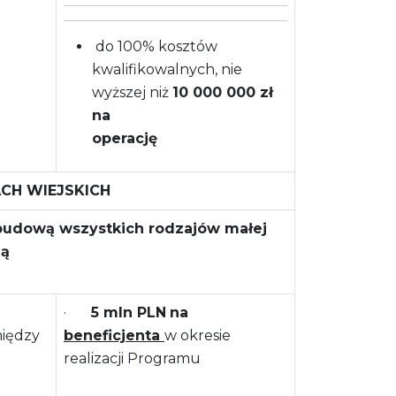
do 100% kosztów
kwalifikowalnych, nie
wyższej niż
10 000 000 zł
na
operację
CH WIEJSKICH
zbudową wszystkich rodzajów małej
ną
·
5 mln PLN
na
iędzy
beneficjenta
w okresie
realizacji Programu