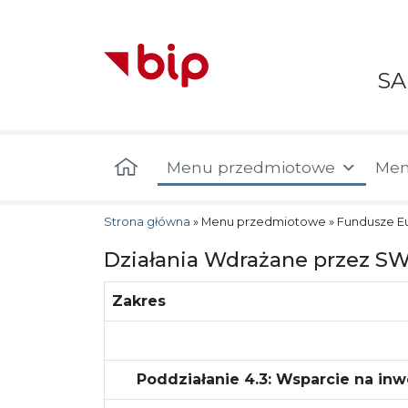
S
Menu główne
Menu przedmiotowe
Men
Strona główna
»
Menu przedmiotowe
»
Fundusze E
Działania Wdrażane przez S
Zakres
Poddziałanie 4.3: Wsparcie na in