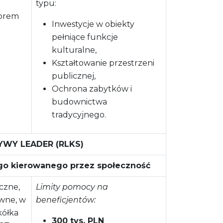
typu:
torem
Inwestycje w obiekty
pełniące funkcje
kulturalne,
Kształtowanie przestrzeni
publicznej,
Ochrona zabytków i
budownictwa
tradycyjnego.
YWY LEADER (RLKS)
nego kierowanego przez społeczność
czne,
Limity pomocy na
wne, w
beneficjentów:
kółka
300 tys. PLN