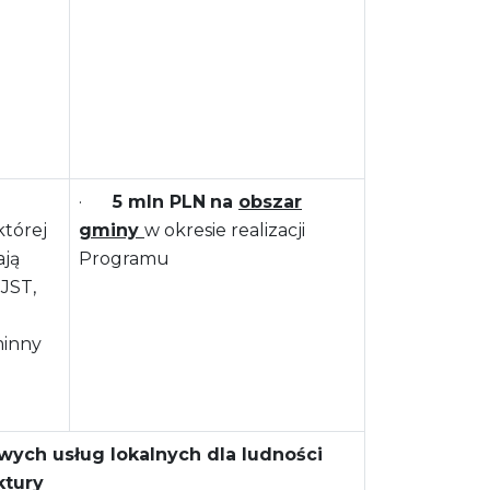
·
5 mln PLN
na
obszar
której
gminy
w okresie realizacji
ają
Programu
 JST,
inny
wych usług lokalnych dla ludności
ktury