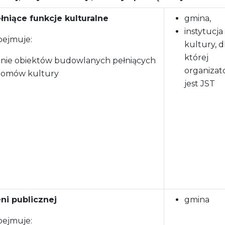
łniące funkcje kulturalne
gmina,
instytucja
bejmuje:
kultury, d
której
ie obiektów budowlanych pełniących
organiza
i domów kultury
jest JST
ni publicznej
gmina
bejmuje: