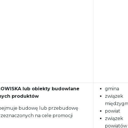
j
RGOWISKA lub obiekty budowlane
gmina
lnych produktów
związek
międzygm
 obejmuje budowę lub przebudowę
powiat
zeznaczonych na cele promocji
związek
powiatów