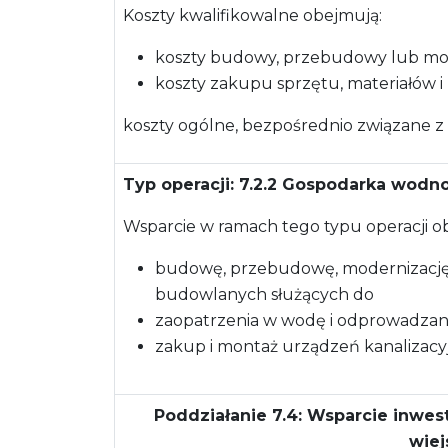
Koszty kwalifikowalne obejmują:
koszty budowy, przebudowy lub mod
koszty zakupu sprzętu, materiałów i u
koszty ogólne, bezpośrednio związane z p
Typ operacji: 7.2.2 Gospodarka wodn
Wsparcie w ramach tego typu operacji o
budowę, przebudowę, modernizację
budowlanych służących do
zaopatrzenia w wodę i odprowadzani
zakup i montaż urządzeń kanalizac
Poddziałanie 7.4: Wsparcie inwes
wiej