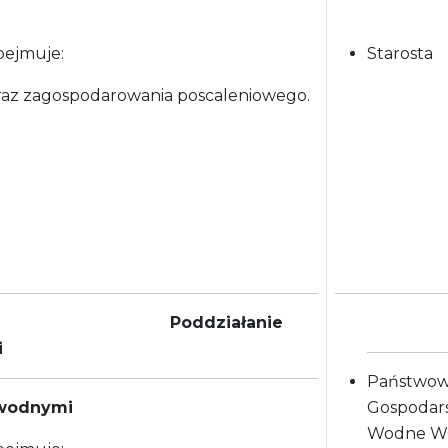
bejmuje:
Starosta
oraz zagospodarowania poscaleniowego.
ałanie
i
Państwo
 wodnymi
Gospodar
Wodne W