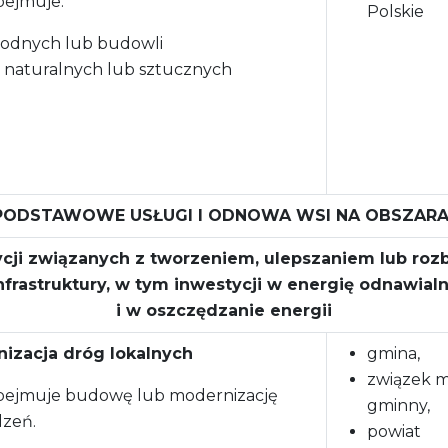
bejmuje:
Polskie
odnych lub budowli
 naturalnych lub sztucznych
: PODSTAWOWE USŁUGI I ODNOWA WSI NA OBSZARA
tycji związanych z tworzeniem, ulepszaniem lub ro
nfrastruktury, w tym inwestycji w energię odnawial
i w oszczędzanie energii
nizacja dróg lokalnych
gmina,
związek m
obejmuje budowę lub modernizację
gminny,
dzeń.
powiat