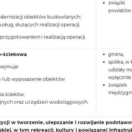
związki
powiatów
ernizacji obiektów budowlanych;
sług, służących realizacji operacji;
rzygotowaniem i realizacją operacji.
o-ściekowa
gmina,
spółka, w 
bejmuje:
udziały m
wyłącznie
 lub wyposażenie obiektów
związek
międzygm
a ścieków,
yjnych oraz urządzeń wodociągowych.
tycji w tworzenie, ulepszanie i rozwijanie podstawo
skiej, w tym rekreacji, kultury i powiązanej infrastru