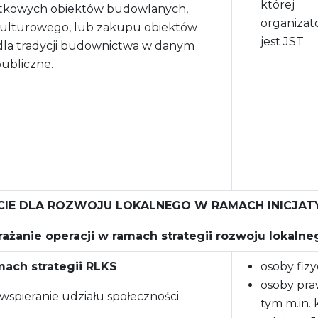
której
ytkowych obiektów budowlanych,
organiza
kulturowego, lub zakupu obiektów
jest JST
la tradycji budownictwa w danym
ubliczne.
CIE DLA ROZWOJU LOKALNEGO W RAMACH INICJAT
rażanie operacji w ramach strategii rozwoju lokal
mach strategii RLKS
osoby fizy
osoby pra
wspieranie udziału społeczności
tym m.in. 