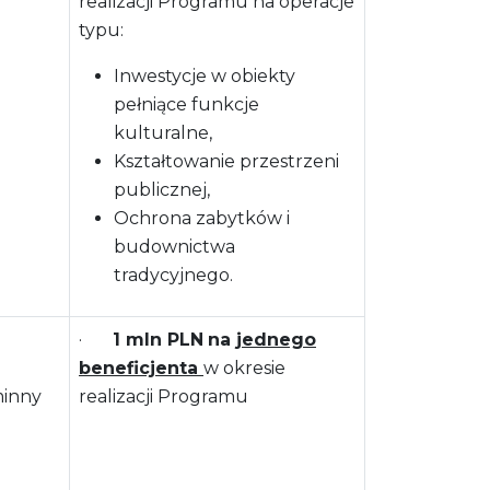
realizacji Programu na operacje
typu:
Inwestycje w obiekty
pełniące funkcje
kulturalne,
Kształtowanie przestrzeni
publicznej,
Ochrona zabytków i
budownictwa
tradycyjnego.
·
1 mln PLN
na
jednego
beneficjenta
w okresie
inny
realizacji Programu