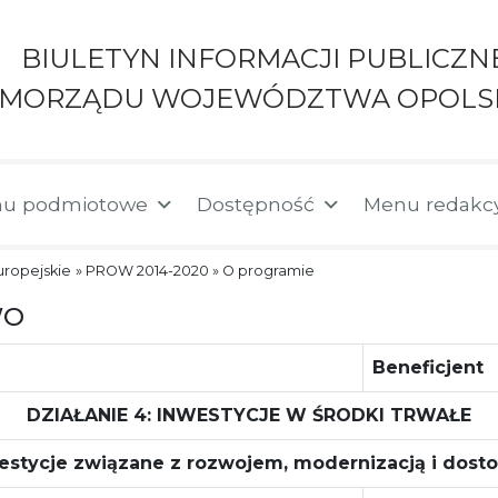
BIULETYN INFORMACJI PUBLICZN
AMORZĄDU WOJEWÓDZTWA OPOLS
u podmiotowe
Dostępność
Menu redakc
uropejskie
»
PROW 2014-2020
»
O programie
WO
Beneficjent
DZIAŁANIE 4: INWESTYCJE W ŚRODKI TRWAŁE
westycje związane z rozwojem, modernizacją i dost