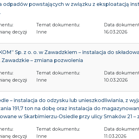
a odpadów powstających w związku z eksploatacją inst
.
mentu:
Temat dokumentu:
Data dokument
ianę decyzji
Inne
16.03.2026
M” Sp. z o. o. w Zawadzkiem – instalacja do składow
m. Zawadzkie – zmiana pozwolenia
mentu:
Temat dokumentu:
Data dokument
ianę decyzji
Inne
10.03.2026
edle – instalacja do odzysku lub unieszkodliwiania, z 
zania 191,7 ton na dobę oraz instalacja do magazynow
izowane w Skarbimierzu-Osiedle przy ulicy Smaków 21 –
mentu:
Temat dokumentu:
Data dokument
ianę decyzji
Inne
11.03.2026