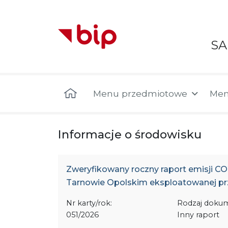
S
Menu główne
Menu przedmiotowe
Men
Informacje o środowisku
Zweryfikowany roczny raport emisji CO2
Tarnowie Opolskim eksploatowanej prz
Nr karty/rok:
Rodzaj doku
051/2026
Inny raport