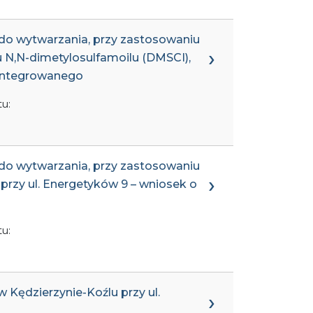
m do wytwarzania, przy zastosowaniu
ku N,N-dimetylosulfamoilu (DMSCI),
zintegrowanego
u:
m do wytwarzania, przy zastosowaniu
przy ul. Energetyków 9 – wniosek o
u:
 Kędzierzynie-Koźlu przy ul.