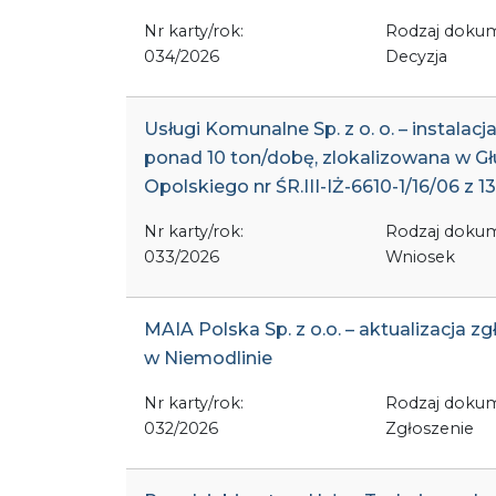
Nr karty/rok:
Rodzaj doku
034/2026
Decyzja
Usługi Komunalne Sp. z o. o. – instala
ponad 10 ton/dobę, zlokalizowana w 
Opolskiego nr ŚR.III-IŻ-6610-1/16/06 z 1
Nr karty/rok:
Rodzaj doku
033/2026
Wniosek
MAIA Polska Sp. z o.o. – aktualizacja z
w Niemodlinie
Nr karty/rok:
Rodzaj doku
032/2026
Zgłoszenie