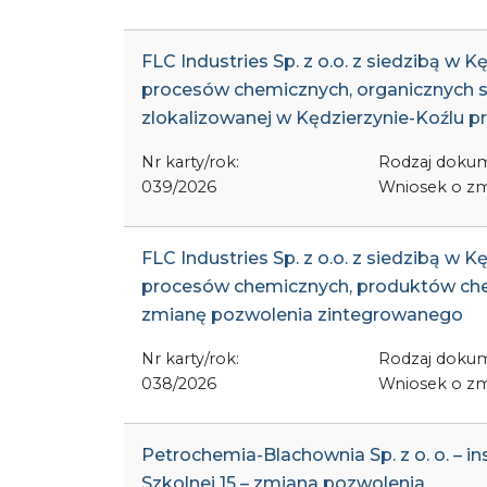
FLC Industries Sp. z o.o. z siedzibą w
procesów chemicznych, organicznych sub
zlokalizowanej w Kędzierzynie-Koźlu p
Nr karty/rok:
Rodzaj doku
039/2026
Wniosek o zm
FLC Industries Sp. z o.o. z siedzibą w
procesów chemicznych, produktów chemi
zmianę pozwolenia zintegrowanego
Nr karty/rok:
Rodzaj doku
038/2026
Wniosek o zm
Petrochemia-Blachownia Sp. z o. o. – i
Szkolnej 15 – zmiana pozwolenia