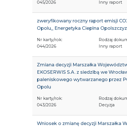
045/2026
Inny raport
zweryfikowany roczny raport emisji CO2 
Opolu_ Energetyka Cieplna Opolszczy
Nr karty/rok:
Rodzaj doku
044/2026
Inny raport
Zmiana decyzji Marszałka Województwa
EKOSERWIS S.A. z siedzibą we Wrocławi
paleniskowego wytwarzanego przez
Opolu
Nr karty/rok:
Rodzaj doku
043/2026
Decyzja
Wniosek o zmianę decyzji Marszałka W