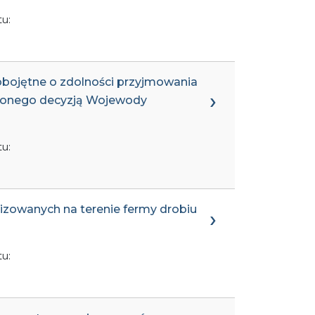
u:
i obojętne o zdolności przyjmowania
elonego decyzją Wojewody
u:
alizowanych na terenie fermy drobiu
u: