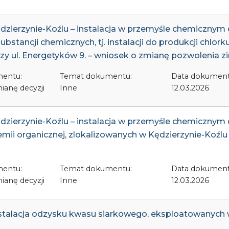
 Kędzierzynie-Koźlu – instalacja w przemyśle chemiczny
stancji chemicznych, tj. instalacji do produkcji chlor
rzy ul. Energetyków 9. – wniosek o zmianę pozwolenia 
mentu:
Temat dokumentu:
Data dokument
ianę decyzji
Inne
12.03.2026
 Kędzierzynie-Koźlu – instalacja w przemyśle chemiczny
i organicznej, zlokalizowanych w Kędzierzynie-Koźlu 
mentu:
Temat dokumentu:
Data dokument
ianę decyzji
Inne
12.03.2026
nstalacja odzysku kwasu siarkowego, eksploatowanych w