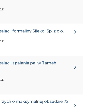
u:
acji formaliny Silekol Sp. z o.o.
u:
talacji spalania paliw Tameh
u:
kurzych o maksymalnej obsadzie 72