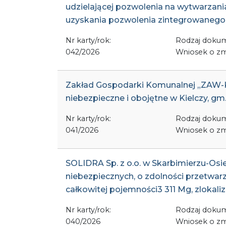
udzielającej pozwolenia na wytwarzani
uzyskania pozwolenia zintegrowanego
Nr karty/rok:
Rodzaj doku
042/2026
Wniosek o zm
Zakład Gospodarki Komunalnej „ZAW-KO
niebezpieczne i obojętne w Kielczy, g
Nr karty/rok:
Rodzaj doku
041/2026
Wniosek o zm
SOLIDRA Sp. z o.o. w Skarbimierzu-Osi
niebezpiecznych, o zdolności przetwar
całkowitej pojemności3 311 Mg, zlokal
Nr karty/rok:
Rodzaj doku
040/2026
Wniosek o zm