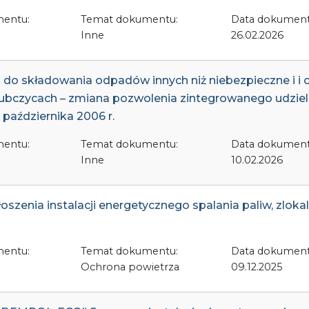
mentu:
Temat dokumentu:
Data dokument
Inne
26.02.2026
cja do składowania odpadów innych niż niebezpieczne i 
Głubczycach – zmiana pozwolenia zintegrowanego udzi
3 października 2006 r.
mentu:
Temat dokumentu:
Data dokument
Inne
10.02.2026
głoszenia instalacji energetycznego spalania paliw, zlok
mentu:
Temat dokumentu:
Data dokument
Ochrona powietrza
09.12.2025