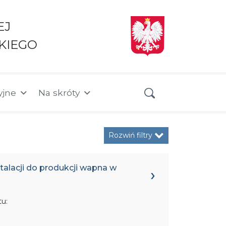
EJ
KIEGO
yjne
Na skróty
Rozwiń filtry
stalacji do produkcji wapna w
u: