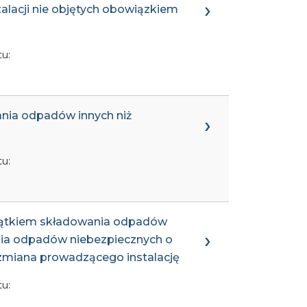
alacji nie objętych obowiązkiem
u:
ania odpadów innych niż
u:
wyjątkiem składowania odpadów
ania odpadów niebezpiecznych o
 zmiana prowadzącego instalację
u: