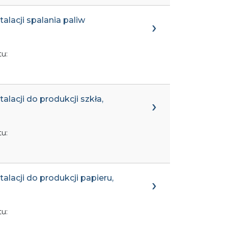
alacji spalania paliw
u:
alacji do produkcji szkła,
u:
alacji do produkcji papieru,
u: