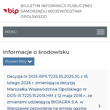
BIULETYN INFORMACJI PUBLICZNEJ
SAMORZĄDU WOJEWÓDZTWA
OPOLSKIEGO
Menu główne
Informacje o środowisku
Rozwiń filtry
Decyzja nr DOŚ-RPŚ.7225.35.2025.JG z 16
lutego 2026 r. zmieniająca decyzję
Marszałka Województwa Opolskiego nr
DOŚ-III.7225.15.2015.HM z 12 maja 2016 r., ze
zmianami udzielającą BIOAGRA S.A. w
Warszawie zezwolenia na emisję gazów