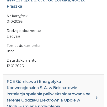
INWEST Sp. z o. o., ul. Gorzowska, 46-320
Praszka
Nr karty/rok:
010/2026
Rodzaj dokumentu:
Decyzja
Temat dokumentu:
Inne
Data dokumentu:
12.01.2026
PGE Górnictwo i Energetyka
Konwencjonalna S. A. w Bełchatowie –
instalacja spalania paliw eksploatowana na
terenie Oddziału Elektrownia Opole w
Opolu – zmiana pozwolenia