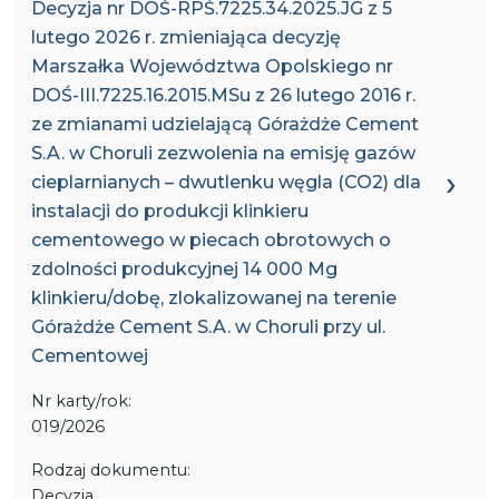
Decyzja nr DOŚ-RPŚ.7225.34.2025.JG z 5
lutego 2026 r. zmieniająca decyzję
Marszałka Województwa Opolskiego nr
DOŚ-III.7225.16.2015.MSu z 26 lutego 2016 r.
ze zmianami udzielającą Górażdże Cement
S.A. w Choruli zezwolenia na emisję gazów
cieplarnianych – dwutlenku węgla (CO2) dla
instalacji do produkcji klinkieru
cementowego w piecach obrotowych o
zdolności produkcyjnej 14 000 Mg
klinkieru/dobę, zlokalizowanej na terenie
Górażdże Cement S.A. w Choruli przy ul.
Cementowej
Nr karty/rok:
019/2026
Rodzaj dokumentu:
Decyzja