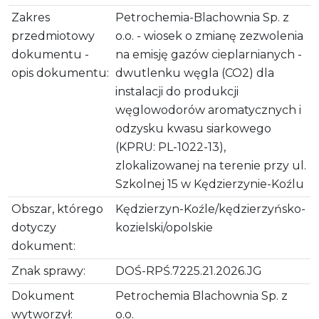
Zakres
Petrochemia-Blachownia Sp. z
przedmiotowy
o.o. - wiosek o zmianę zezwolenia
dokumentu -
na emisję gazów cieplarnianych -
opis dokumentu:
dwutlenku węgla (CO2) dla
instalacji do produkcji
węglowodorów aromatycznych i
odzysku kwasu siarkowego
(KPRU: PL-1022-13),
zlokalizowanej na terenie przy ul.
Szkolnej 15 w Kędzierzynie-Koźlu
Obszar, którego
Kędzierzyn-Koźle/kędzierzyńsko-
dotyczy
kozielski/opolskie
dokument:
Znak sprawy:
DOŚ-RPŚ.7225.21.2026.JG
Dokument
Petrochemia Blachownia Sp. z
wytworzył:
o.o.