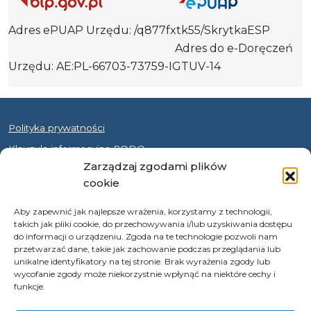
Adres ePUAP Urzędu: /q877fxtk55/SkrytkaESP
Adres do e-Doręczeń
Urzędu: AE:PL-66703-73759-IGTUV-14
Polityka prywatności
Klauzula informacyjna RODO
Zarządzaj zgodami plików
Deklaracja dostępności
cookie
Instrukcja obsługi BIP
Aby zapewnić jak najlepsze wrażenia, korzystamy z technologii,
© 2026 Samorząd Województwa Opolskiego
takich jak pliki cookie, do przechowywania i/lub uzyskiwania dostępu
do informacji o urządzeniu. Zgoda na te technologie pozwoli nam
przetwarzać dane, takie jak zachowanie podczas przeglądania lub
unikalne identyfikatory na tej stronie. Brak wyrażenia zgody lub
wycofanie zgody może niekorzystnie wpłynąć na niektóre cechy i
funkcje.