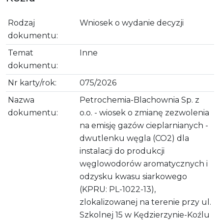
Rodzaj
Wniosek o wydanie decyzji
dokumentu:
Temat
Inne
dokumentu:
Nr karty/rok:
075/2026
Nazwa
Petrochemia-Blachownia Sp. z
dokumentu:
o.o. - wiosek o zmianę zezwolenia
na emisję gazów cieplarnianych -
dwutlenku węgla (CO2) dla
instalacji do produkcji
węglowodorów aromatycznych i
odzysku kwasu siarkowego
(KPRU: PL-1022-13),
zlokalizowanej na terenie przy ul.
Szkolnej 15 w Kędzierzynie-Koźlu