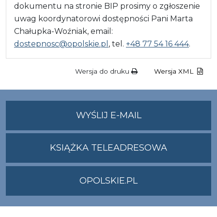
dokumentu na stronie BIP prosimy o zgłoszenie
uwag koordynatorowi dostępności Pani Marta
Chałupka-Woźniak, email:
dostepnosc@opolskie.pl
, tel.
+48 77 54 16 444
.
Wersja do druku
Wersja XML
NA
WYŚLIJ E-MAIL
ADRES
UMWO@OPOLSKI
KSIĄŻKA TELEADRESOWA
OPOLSKIE.PL