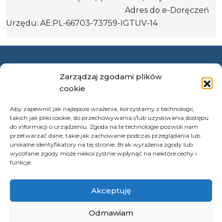
Adres do e-Doręczeń
Urzędu: AE:PL-66703-73759-IGTUV-14
Polityka prywatności
Zarządzaj zgodami plików
Klauzula informacyjna RODO
cookie
Deklaracja dostępności
Aby zapewnić jak najlepsze wrażenia, korzystamy z technologii,
Instrukcja obsługi BIP
takich jak pliki cookie, do przechowywania i/lub uzyskiwania dostępu
do informacji o urządzeniu. Zgoda na te technologie pozwoli nam
© 2026 Samorząd Województwa Opolskiego
przetwarzać dane, takie jak zachowanie podczas przeglądania lub
unikalne identyfikatory na tej stronie. Brak wyrażenia zgody lub
wycofanie zgody może niekorzystnie wpłynąć na niektóre cechy i
funkcje.
Akceptuję
Odmawiam