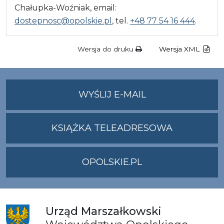
Chałupka-Woźniak, email:
dostepnosc@opolskie.pl
, tel.
+48 77 54 16 444
.
Wersja do druku
Wersja XML
NA
WYŚLIJ E-MAIL
ADRES
UMWO@OPOLSKI
KSIĄŻKA TELEADRESOWA
OPOLSKIE.PL
Urząd
Marszałkowski