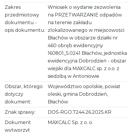
Zakres
Wniosek o wydanie zezwolenia
przedmiotowy
na PRZETWARZANIE odpadów
dokumentu -
na terenie zakładu
opis dokumentu:
zlokalizowanego w miejscowości
Błachów w obszarze działki nr
460 obręb ewidencyjny
160801_5.0241 Błachów, jednostka
ewidencyjna Dobrodzień - obszar
wiejski dla MAXCALC sp. z o.o. z
siedzibą w Antoniowie
Obszar, którego
Województwo opolskie, powiat
dotyczy
oleski, gmina Dobrodzień,
dokument:
Błachów
Znak sprawy:
DOŚ-RGO.7244.26.2025.KR
Dokument
MAXCALC Sp. z o. o.
wytworzył: