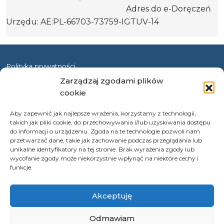
Adres do e-Doręczeń
Urzędu: AE:PL-66703-73759-IGTUV-14
Polityka prywatności
Zarządzaj zgodami plików
Klauzula informacyjna RODO
cookie
Deklaracja dostępności
Instrukcja obsługi BIP
Aby zapewnić jak najlepsze wrażenia, korzystamy z technologii,
takich jak pliki cookie, do przechowywania i/lub uzyskiwania dostępu
do informacji o urządzeniu. Zgoda na te technologie pozwoli nam
© 2026 Samorząd Województwa Opolskiego
przetwarzać dane, takie jak zachowanie podczas przeglądania lub
unikalne identyfikatory na tej stronie. Brak wyrażenia zgody lub
wycofanie zgody może niekorzystnie wpłynąć na niektóre cechy i
funkcje.
Akceptuję
Odmawiam