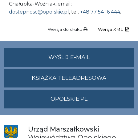
Chałupka-Woźniak, email:
dostepnosc@opolskie.pl
, tel.
+48 77 54 16 444
.
Wersja do druku
Wersja XML
NA
WYŚLIJ E-MAIL
ADRES
UMWO@OPOLSKI
KSIĄŻKA TELEADRESOWA
OPOLSKIE.PL
Urząd
Marszałkowski
Województwa
Opolskiego