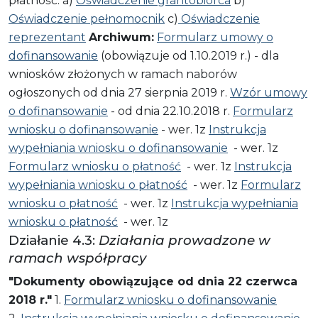
płatność: a)
Oświadczenie grantobiorca
b)
Oświadczenie pełnomocnik
c)
Oświadczenie
reprezentant
Archiwum:
Formularz umowy o
dofinansowanie
(obowiązuje od 1.10.2019 r.) - dla
wniosków złożonych w ramach naborów
ogłoszonych od dnia 27 sierpnia 2019 r.
Wzór umowy
o dofinansowanie
- od dnia 22.10.2018 r.
Formularz
wniosku o dofinansowanie
- wer. 1z
Instrukcja
wypełniania wniosku o dofinansowanie
- wer. 1z
Formularz wniosku o płatność
- wer. 1z
Instrukcja
wypełniania wniosku o płatność
- wer. 1z
Formularz
wniosku o płatność
- wer. 1z
Instrukcja wypełniania
wniosku o płatność
- wer. 1z
Działanie 4.3:
Działania prowadzone w
ramach współpracy
"Dokumenty obowiązujące od dnia 22 czerwca
2018 r."
1.
Formularz wniosku o dofinansowanie