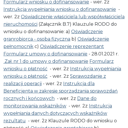
Formularz wniosku o dofinansowanie
- wer. 2z
Instrukcja wypełniania wniosku o dofinansowanie
-
wer. 2z
Oświadczenie właściciela lub współwłaściciela
nieruchomości
(Załącznik B.7) Klauzule RODO do
wniosku o dofinansowanie: a)
Oświadczenie
granrobiorca - osoba fizyczna
b)
Oświadczenie
pełnomocnik
c)
Oświadczenie reprezentant
Formularz umowy o dofinansowanie
- 28.01.2021 r.
Zał. nr 1 do umowy o dofinansowanie
Formularz
wniosku o płatność
- wer. 2z
Instrukcja wypełniania
wniosku o płatność
- wer. 2z
Sprawozdanie z
realizacji operacji
- wer. 2z
Instrukcja dla
Beneficjenta w zakresie sporządzania sprawozdań
rocznych i końcowych
- wer. 2z
Dane do
monitorowania wskaźników
- wer. 2z
Instrukcja
wypełniania danych dotyczących wskaźników
rezultatu
- wer. 2z Klauzule RODO do wniosku o