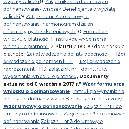
wypłaty zaliczki
8.
Załącznik nr. 3 do umowy o
dofinansowanie- wniosek Beneficjenta o wypłatę
zaliczki
9.
Załącznik nr. 4 do umowy o
dofinansowanie- harmonogram działań
informacyjnych, szkoleniowych
10.
Formularz
wniosku o płatność
11.
Instrukcja wypełnienia
wniosku o płatność
12. Klauzule RODO do wniosku o
płatność:
12a) oświadczenie do listy obecności
12b)
oświadczenie pełnomocnik - 1
12c) oświadczenie
reprezentant - 1
13.
Załącznik nr. 1 do instrukcji
wypełniania wniosku o płatność
„Dokumenty
aktualne od 6 września 2017 r.”
Wzór formularza
wniosku o dofinansowanie
Instrukcja wypełniania
wniosku o dofinansowanie
Biznesplan uproszczony
Wzór umowy o dofinansowanie
Załącznik nr 1 do
umowy o dofinansowanie
Załącznik nr 2 do umowy o
dofinansowanie
Załącznik nr 3 do umowy o
dofinansowanie
Załącznik nr 4 do umowy o