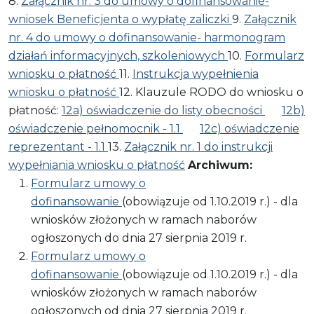
8.
Załącznik nr. 3 do umowy o dofinansowanie-
wniosek Beneficjenta o wypłatę zaliczki
9.
Załącznik
nr. 4 do umowy o dofinansowanie- harmonogram
działań informacyjnych, szkoleniowych
10.
Formularz
wniosku o płatność
11.
Instrukcja wypełnienia
wniosku o płatność
12. Klauzule RODO do wniosku o
płatność:
12a) oświadczenie do listy obecności
12b)
oświadczenie pełnomocnik - 1.1
12c) oświadczenie
reprezentant - 1.1
13.
Załącznik nr. 1 do instrukcji
wypełniania wniosku o płatność
Archiwum:
Formularz umowy o
dofinansowanie
(obowiązuje od 1.10.2019 r.) - dla
wniosków złożonych w ramach naborów
ogłoszonych do dnia 27 sierpnia 2019 r.
Formularz umowy o
dofinansowanie
(obowiązuje od 1.10.2019 r.) - dla
wniosków złożonych w ramach naborów
ogłoszonych od dnia 27 sierpnia 2019 r.