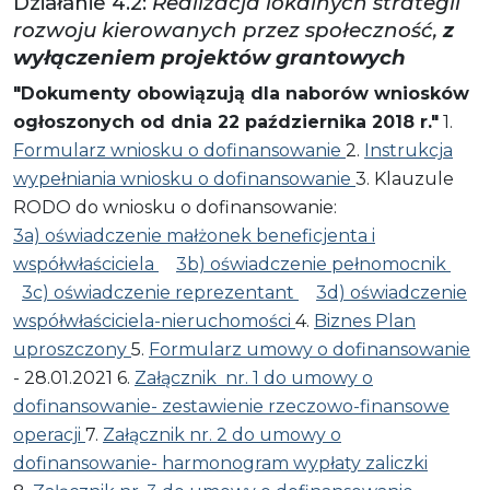
Działanie 4.2:
Realizacja lokalnych strategii
rozwoju kierowanych przez społeczność,
z
wyłączeniem projektów grantowych
"Dokumenty obowiązują dla naborów wniosków
ogłoszonych od dnia 22 października 2018 r."
1.
Formularz wniosku o dofinansowanie
2.
Instrukcja
wypełniania wniosku o dofinansowanie
3. Klauzule
RODO do wniosku o dofinansowanie:
3a) oświadczenie małżonek beneficjenta i
współwłaściciela
3b) oświadczenie pełnomocnik
3c) oświadczenie reprezentant
3d) oświadczenie
współwłaściciela-nieruchomości
4.
Biznes Plan
uproszczony
5.
Formularz umowy o dofinansowanie
- 28.01.2021 6.
Załącznik nr. 1 do umowy o
dofinansowanie- zestawienie rzeczowo-finansowe
operacji
7.
Załącznik nr. 2 do umowy o
dofinansowanie- harmonogram wypłaty zaliczki