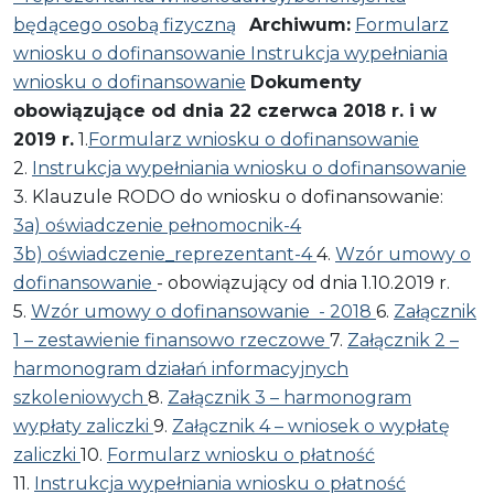
będącego osobą fizyczną
Archiwum:
Formularz
wniosku o dofinansowanie
Instrukcja wypełniania
wniosku o dofinansowanie
Dokumenty
obowiązujące od dnia 22 czerwca 2018 r. i w
2019 r.
1.
Formularz wniosku o dofinansowanie
2.
Instrukcja wypełniania wniosku o dofinansowanie
3. Klauzule RODO do wniosku o dofinansowanie:
3a) oświadczenie pełnomocnik-4
3b) oświadczenie_reprezentant-4
4.
Wzór umowy o
dofinansowanie
- obowiązujący od dnia 1.10.2019 r.
5.
Wzór umowy o dofinansowanie - 2018
6.
Załącznik
1 – zestawienie finansowo rzeczowe
7.
Załącznik 2 –
harmonogram działań informacyjnych
szkoleniowych
8.
Załącznik 3 – harmonogram
wypłaty zaliczki
9.
Załącznik 4 – wniosek o wypłatę
zaliczki
10.
Formularz wniosku o płatność
11.
Instrukcja wypełniania wniosku o płatność