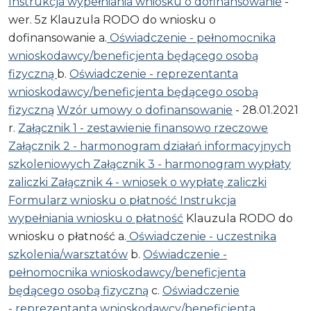
Instrukcja wypełniania wniosku o dofinansowanie
-
wer. 5z Klauzula RODO do wniosku o
dofinansowanie a.
Oświadczenie - pełnomocnika
wnioskodawcy/beneficjenta będącego osobą
fizyczną
b.
Oświadczenie - reprezentanta
wnioskodawcy/beneficjenta będącego osobą
fizyczną
Wzór umowy o dofinansowanie
- 28.01.2021
r.
Załącznik 1 - zestawienie finansowo rzeczowe
Załącznik 2 - harmonogram działań informacyjnych
szkoleniowych
Załącznik 3 - harmonogram wypłaty
zaliczki
Załącznik 4 - wniosek o wypłatę zaliczki
Formularz wniosku o płatność
Instrukcja
wypełniania wniosku o płatność
Klauzula RODO do
wniosku o płatność a.
Oświadczenie - uczestnika
szkolenia/warsztatów
b.
Oświadczenie -
pełnomocnika wnioskodawcy/beneficjenta
będącego osobą fizyczną
c.
Oświadczenie
- reprezentanta wnioskodawcy/beneficjenta