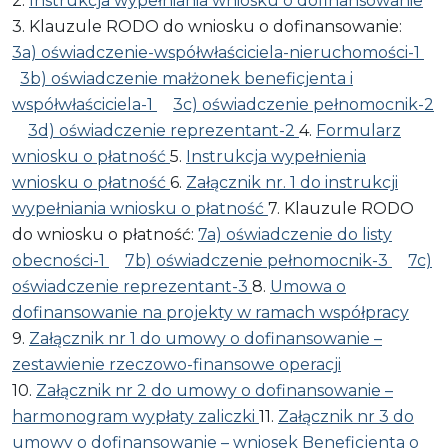
2.
Instrukcja wypełniania wniosku o dofinansowanie
3. Klauzule RODO do wniosku o dofinansowanie:
3a) oświadczenie-współwłaściciela-nieruchomości-1
3b) oświadczenie małżonek beneficjenta i
współwłaściciela-1
3c) oświadczenie pełnomocnik-2
3d) oświadczenie reprezentant-2
4.
Formularz
wniosku o płatność
5.
Instrukcja wypełnienia
wniosku o płatność
6.
Załącznik nr. 1 do instrukcji
wypełniania wniosku o płatność
7. Klauzule RODO
do wniosku o płatność:
7a) oświadczenie do listy
obecności-1
7b) oświadczenie pełnomocnik-3
7c)
oświadczenie reprezentant-3
8.
Umowa o
dofinansowanie na projekty w ramach współpracy
9.
Załącznik nr 1 do umowy o dofinansowanie –
zestawienie rzeczowo-finansowe operacji
10.
Załącznik nr 2 do umowy o dofinansowanie –
harmonogram wypłaty zaliczki
11.
Załącznik nr 3 do
umowy o dofinansowanie – wniosek Beneficjenta o