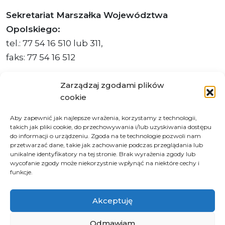
Sekretariat Marszałka Województwa
Opolskiego:
tel.: 77 54 16 510 lub 311,
faks: 77 54 16 512
Zarządzaj zgodami plików
cookie
Adres ePUAP Urzędu: /q877fxtk55/SkrytkaESP
Aby zapewnić jak najlepsze wrażenia, korzystamy z technologii,
Adres do e-Doręczeń
takich jak pliki cookie, do przechowywania i/lub uzyskiwania dostępu
Urzędu: AE:PL-66703-73759-IGTUV-14
do informacji o urządzeniu. Zgoda na te technologie pozwoli nam
przetwarzać dane, takie jak zachowanie podczas przeglądania lub
unikalne identyfikatory na tej stronie. Brak wyrażenia zgody lub
wycofanie zgody może niekorzystnie wpłynąć na niektóre cechy i
funkcje.
Polityka prywatności
Klauzula informacyjna RODO
Akceptuję
Deklaracja dostępności
Instrukcja obsługi BIP
Odmawiam