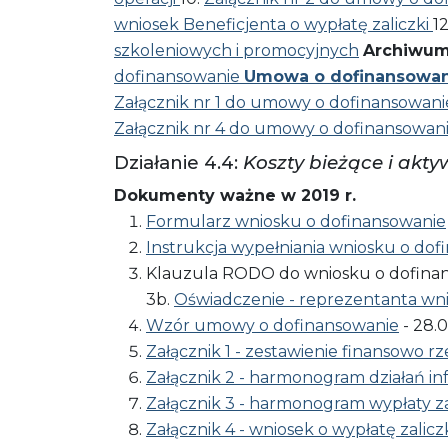
wniosek Beneficjenta o wypłatę zaliczki
1
szkoleniowych i promocyjnych
Archiwum
dofinansowanie
Umowa o dofinansowan
Załącznik nr 1 do umowy o dofinansowani
Załącznik nr 4 do umowy o dofinansowan
Działanie 4.4:
Koszty bieżące i akt
Dokumenty ważne w 2019 r.
Formularz wniosku o dofinansowanie
Instrukcja wypełniania wniosku o dof
Klauzula RODO do wniosku o dofinan
3b.
Oświadczenie - reprezentanta wn
Wzór umowy o dofinansowanie
- 28.0
Załącznik 1 - zestawienie finansowo 
Załącznik 2 - harmonogram działań i
Załącznik 3 - harmonogram wypłaty za
Załącznik 4 - wniosek o wypłatę zalicz