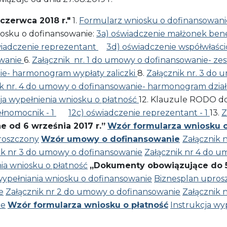
zerwca 2018 r."
1.
Formularz wniosku o dofinansowan
osku o dofinansowanie:
3a) oświadczenie małżonek benef
wiadczenie reprezentant
3d) oświadczenie współwłaśc
wanie
6.
Załącznik nr. 1 do umowy o dofinansowanie- ze
ie- harmonogram wypłaty zaliczki
8.
Załącznik nr. 3 do
ik nr. 4 do umowy o dofinansowanie- harmonogram dzia
ja wypełnienia wniosku o płatność
12. Klauzule RODO do
ełnomocnik - 1
12c) oświadczenie reprezentant - 1
13.
Z
 od 6 września 2017 r.”
Wzór formularza wniosku 
roszczony
Wzór umowy o dofinansowanie
Załącznik 
ik nr 3 do umowy o dofinansowanie
Załącznik nr 4 do 
nia wniosku o płatność
„Dokumenty obowiązujące do 5 
wypełniania wniosku o dofinansowanie
Biznesplan upros
e
Załącznik nr 2 do umowy o dofinansowanie
Załącznik 
ie
Wzór formularza wniosku o płatność
Instrukcja wy