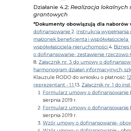
Działanie 4.2:
Realizacja lokalnych
grantowych
"Dokumenty obowiązują dla naborów w
dofinansowanie
2.
Instrukcja wypełniania
małżonek beneficjenta i współwłaściciela
współwłaściciela-nieruchomości
4.
Biznes
o dofinansowanie- zestawienie rzeczowo-
8.
Załącznik nr. 3 do umowy o dofinansowa
harmonogram działań informacyjnych, s
Klauzule RODO do wniosku o płatność:
1
reprezentant - 1.1
13.
Załącznik nr. 1 do in
Formularz umowy o dofinansowanie
sierpnia 2019 r.
Formularz umowy o dofinansowanie
sierpnia 2019 r.
Wzór umowy o dofinansowanie- obowią
Wzór umowy o dofinansowanie
- obow