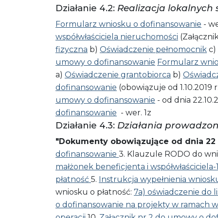
Działanie 4.2:
Realizacja lokalnych
Formularz wniosku o dofinansowanie
- we
współwłaściciela nieruchomości
(Załączni
fizyczna
b)
Oświadczenie pełnomocnik
c)
umowy o dofinansowanie
Formularz wnio
a)
Oświadczenie grantobiorca
b)
Oświadc
dofinansowanie
(obowiązuje od 1.10.2019 
umowy o dofinansowanie
- od dnia 22.10.
dofinansowanie
- wer. 1z
Działanie 4.3:
Działania prowadzo
"Dokumenty obowiązujące od dnia 22 c
dofinansowanie
3. Klauzule RODO do wni
małżonek beneficjenta i współwłaściciela-
płatność
5.
Instrukcja wypełnienia wniosk
wniosku o płatność:
7a) oświadczenie do l
o dofinansowanie na projekty w ramach w
operacji
10.
Załącznik nr 2 do umowy o do