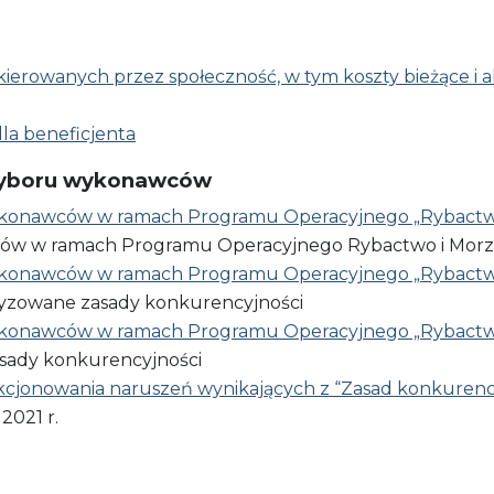
u kierowanych przez społeczność, w tym koszty bieżące i 
dla beneficjenta
wyboru wykonawców
konawców w ramach Programu Operacyjnego „Rybactwo
​ ramach​ Programu​ Operacyjnego​ Rybactwo​ i​ Morze​ - 
konawców w ramach Programu Operacyjnego „Rybactwo
zowane​ zasady​ konkurencyjności
konawców w ramach Programu Operacyjnego „Rybactwo
sady​ konkurencyjności
kcjonowania naruszeń wynikających z “Zasad konkurenc
2021 r.