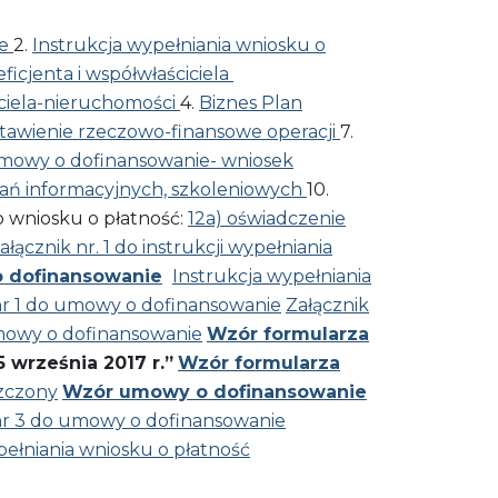
ie
2.
Instrukcja wypełniania wniosku o
icjenta i współwłaściciela
iciela-nieruchomości
4.
Biznes Plan
stawienie rzeczowo-finansowe operacji
7.
 umowy o dofinansowanie- wniosek
łań informacyjnych, szkoleniowych
10.
 wniosku o płatność:
12a) oświadczenie
ałącznik nr. 1 do instrukcji wypełniania
o dofinansowanie
Instrukcja wypełniania
nr 1 do umowy o dofinansowanie
Załącznik
umowy o dofinansowanie
Wzór formularza
września 2017 r.”
Wzór formularza
zczony
Wzór umowy o dofinansowanie
nr 3 do umowy o dofinansowanie
pełniania wniosku o płatność