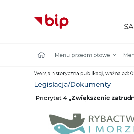
S
Menu główne
Menu przedmiotowe
Men
Wersja historyczna publikacji, ważna od: 0
Legislacja/Dokumenty
Priorytet 4
„Zwiększenie zatrudni