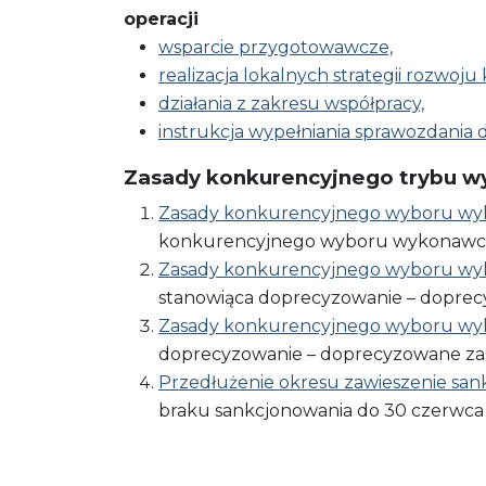
operacji
wsparcie przygotowawcze,
realizacja lokalnych strategii rozwoj
działania z zakresu współpracy,
instrukcja wypełniania sprawozdania 
Zasady konkurencyjnego trybu 
Zasady konkurencyjnego wyboru wy
konkurencyjnego​ wyboru​ wykonawców​ w
Zasady konkurencyjnego wyboru wy
stanowiąca doprecyzowanie – doprecy
Zasady konkurencyjnego wyboru wy
doprecyzowanie – doprecyzowane​ za
Przedłużenie okresu zawieszenie san
braku​ sankcjonowania​ do​ 30​ czerwca 