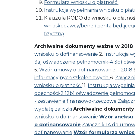
Formularz wniosku o płatność
Instrukcja wypełniania wniosku o pła
Klauzula RODO do wniosku o płatność
wnioskodawcy/beneficjenta będącego
fizyczną
Archiwalne dokumenty ważne w 2018 o
wniosku o dofinansowanie
2.
Instrukcja w
3a) oświadczenie pełnomocnik-4
3b) ośw
5.
Wzór umowy o dofinansowanie - 2018
informacyjnych szkoleniowych
8.
Załączn
wniosku o płatność
11.
Instrukcja wypełni
obecności-2
12b) oświadczenie pełnomoc
- zestawienie finansowo-rzeczowe
Załącz
wypłatę zaliczki
Archiwalne dokumenty
wniosku o dofinansowanie
Wzór aneksu
o dofinansowanie
Załącznik 1A do umow
dofinansowanie
Wzór formularza wnios