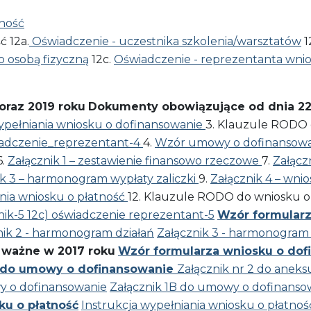
tność
 12a.
Oświadczenie - uczestnika szkolenia/warsztatów
1
 osobą fizyczną
12c.
Oświadczenie - reprezentanta wni
raz 2019 roku
Dokumenty obowiązujące od dnia 22 c
ypełniania wniosku o dofinansowanie
3. Klauzule RODO 
iadczenie_reprezentant-4
4.
Wzór umowy o dofinansow
6.
Załącznik 1 – zestawienie finansowo rzeczowe
7.
Załącz
ik 3 – harmonogram wypłaty zaliczki
9.
Załącznik 4 – wnio
ania wniosku o płatność
12. Klauzule RODO do wniosku o
nik-5
12c) oświadczenie reprezentant-5
Wzór formular
nik 2 - harmonogram działań
Załącznik 3 - harmonogram 
 ważne w 2017 roku
Wzór formularza wniosku o dof
 do umowy o dofinansowanie
Załącznik nr 2 do anek
y o dofinansowanie
Załącznik 1B do umowy o dofinanso
ku o płatność
Instrukcja wypełniania wniosku o płatnoś