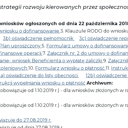
 strategii rozwoju kierowanych przez społeczn
niosków ogłoszonych od dnia 22 października 2018
 wniosku o dofinansowanie
3. Klauzule RODO do wniosku
3b) oświadczenie pełnomocnik
3c) oświadczenie re
 Plan uproszczony
5.
Formularz umowy o dofinansowani
finansowe operacji
7.
Załącznik nr. 2 do umowy o dofina
nie- wniosek Beneficjenta o wypłatę zaliczki
9.
Załączni
zkoleniowych
10.
Formularz wniosku o płatność
11.
Instruk
2a) oświadczenie do listy obecności
12b) oświadczenie 
strukcji wypełniania wniosku o płatność
Archiwum:
(obowiązuje od 1.10.2019 r.) - dla wniosków złożonych 
(obowiązuje od 1.10.2019 r.) - dla wniosków złożonych 
zuje do 27.08.2019 r.
iązuje od dnia 27.08.2019 r.