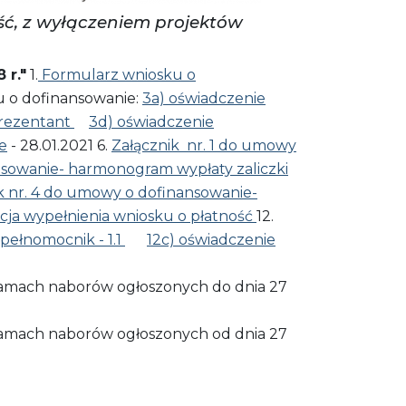
ość, z wyłączeniem projektów
 r."
1.
Formularz wniosku o
 o dofinansowanie:
3a) oświadczenie
prezentant
3d) oświadczenie
e
- 28.01.2021 6.
Załącznik nr. 1 do umowy
nsowanie- harmonogram wypłaty zaliczki
k nr. 4 do umowy o dofinansowanie-
cja wypełnienia wniosku o płatność
12.
pełnomocnik - 1.1
12c) oświadczenie
w ramach naborów ogłoszonych do dnia 27
w ramach naborów ogłoszonych od dnia 27