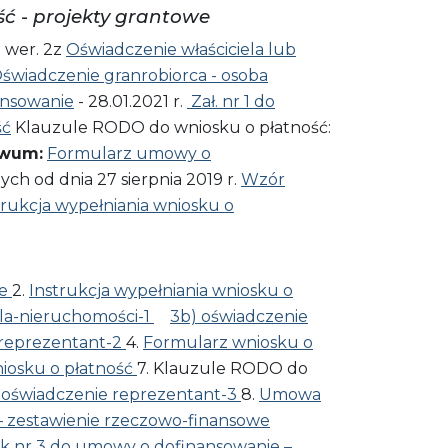
ść - projekty grantowe
 wer. 2z
Oświadczenie właściciela lub
świadczenie granrobiorca - osoba
ansowanie
- 28.01.2021 r.
Zał. nr 1 do
ść
Klauzule RODO do wniosku o płatność:
iwum:
Formularz umowy o
ch od dnia 27 sierpnia 2019 r.
Wzór
trukcja wypełniania wniosku o
ie
2.
Instrukcja wypełniania wniosku o
ela-nieruchomości-1
3b) oświadczenie
 reprezentant-2
4.
Formularz wniosku o
wniosku o płatność
7. Klauzule RODO do
 oświadczenie reprezentant-3
8.
Umowa
– zestawienie rzeczowo-finansowe
ik nr 3 do umowy o dofinansowanie –