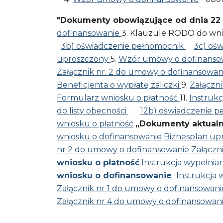
"Dokumenty obowiązujące od dnia 22 c
dofinansowanie
3. Klauzule RODO do wni
3b) oświadczenie pełnomocnik
3c) oś
uproszczony
5.
Wzór umowy o dofinanso
Załącznik nr. 2 do umowy o dofinansowan
Beneficjenta o wypłatę zaliczki
9.
Załączn
Formularz wniosku o płatność
11.
Instrukc
do listy obecności
12b) oświadczenie p
wniosku o płatność
„Dokumenty aktualne
wniosku o dofinansowanie
Biznesplan up
nr 2 do umowy o dofinansowanie
Załączn
wniosku o płatność
Instrukcja wypełnia
wniosku o dofinansowanie
Instrukcja 
Załącznik nr 1 do umowy o dofinansowani
Załącznik nr 4 do umowy o dofinansowan