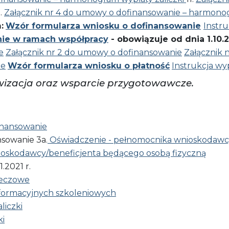
2.
Załącznik nr 4 do umowy o dofinansowanie – harmono
:
Wzór formularza wniosku o dofinansowanie
Instru
ie w ramach współpracy
- obowiązuje od dnia 1.10.2
e
Załącznik nr 2 do umowy o dofinansowanie
Załącznik 
ie
Wzór formularza wniosku o płatność
Instrukcja wy
ywizacja oraz wsparcie przygotowawcze.
inansowanie
sowanie 3a.
Oświadczenie - pełnomocnika wnioskodawcy
ioskodawcy/beneficjenta będącego osobą fizyczną
1.2021 r.
rzeczowe
nformacyjnych szkoleniowych
liczki
ki