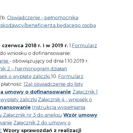
2b.
Oświadczenie - pełnomocnika
oskodawcy/beneficjenta będącego osobą
zerwca 2018 r. i w 2019 r.
1.
Formularz
do wniosku o dofinansowanie:
anie
- obowiązujący od dnia 1.10.2019 r.
nik 2 – harmonogram działań
sek o wypłatę zaliczki
10.
Formularz
 płatność:
12a) oświadczenie do listy
za umowy o dofinansowanie
Załącznik 1
wypłaty zaliczki
Załącznik 4 - wniosek o
inansowanie
Instrukcja wypełniania
su
Załącznik nr 3 do aneksu
Wzór umowy
wanie
Załącznik 2 do umowy o
ć
Wzory sprawozdań z realizacji