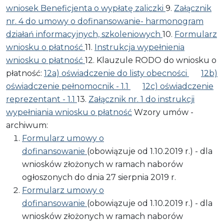
wniosek Beneficjenta o wypłatę zaliczki
9.
Załącznik
nr. 4 do umowy o dofinansowanie- harmonogram
działań informacyjnych, szkoleniowych
10.
Formularz
wniosku o płatność
11.
Instrukcja wypełnienia
wniosku o płatność
12. Klauzule RODO do wniosku o
płatność:
12a) oświadczenie do listy obecności
12b)
oświadczenie pełnomocnik - 1.1
12c) oświadczenie
reprezentant - 1.1
13.
Załącznik nr. 1 do instrukcji
wypełniania wniosku o płatność
Wzory umów -
archiwum:
Formularz umowy o
dofinansowanie
(obowiązuje od 1.10.2019 r.) - dla
wniosków złożonych w ramach naborów
ogłoszonych do dnia 27 sierpnia 2019 r.
Formularz umowy o
dofinansowanie
(obowiązuje od 1.10.2019 r.) - dla
wniosków złożonych w ramach naborów