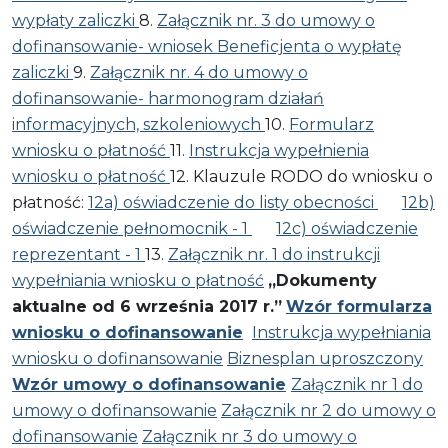
wypłaty zaliczki
8.
Załącznik nr. 3 do umowy o
dofinansowanie- wniosek Beneficjenta o wypłatę
zaliczki
9.
Załącznik nr. 4 do umowy o
dofinansowanie- harmonogram działań
informacyjnych, szkoleniowych
10.
Formularz
wniosku o płatność
11.
Instrukcja wypełnienia
wniosku o płatność
12. Klauzule RODO do wniosku o
płatność:
12a) oświadczenie do listy obecności
12b)
oświadczenie pełnomocnik - 1
12c) oświadczenie
reprezentant - 1
13.
Załącznik nr. 1 do instrukcji
wypełniania wniosku o płatność
„Dokumenty
aktualne od 6 września 2017 r.”
Wzór formularza
wniosku o dofinansowanie
Instrukcja wypełniania
wniosku o dofinansowanie
Biznesplan uproszczony
Wzór umowy o dofinansowanie
Załącznik nr 1 do
umowy o dofinansowanie
Załącznik nr 2 do umowy o
dofinansowanie
Załącznik nr 3 do umowy o