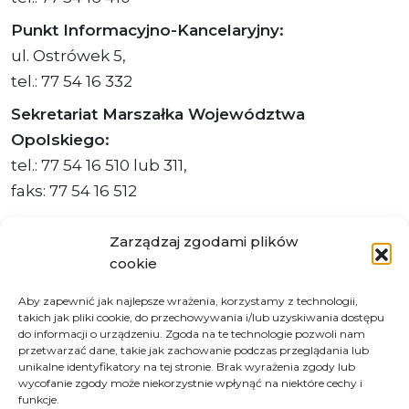
Punkt Informacyjno-Kancelaryjny:
ul. Ostrówek 5,
tel.: 77 54 16 332
Sekretariat Marszałka Województwa
Opolskiego:
tel.: 77 54 16 510 lub 311,
faks: 77 54 16 512
Zarządzaj zgodami plików
cookie
Adres ePUAP Urzędu: /q877fxtk55/SkrytkaESP
Aby zapewnić jak najlepsze wrażenia, korzystamy z technologii,
Adres do e-Doręczeń
takich jak pliki cookie, do przechowywania i/lub uzyskiwania dostępu
Urzędu: AE:PL-66703-73759-IGTUV-14
do informacji o urządzeniu. Zgoda na te technologie pozwoli nam
przetwarzać dane, takie jak zachowanie podczas przeglądania lub
unikalne identyfikatory na tej stronie. Brak wyrażenia zgody lub
wycofanie zgody może niekorzystnie wpłynąć na niektóre cechy i
funkcje.
Polityka prywatności