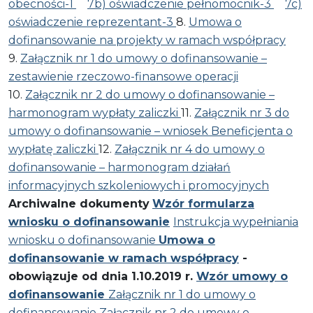
obecności-1
7b) oświadczenie pełnomocnik-3
7c)
oświadczenie reprezentant-3
8.
Umowa o
dofinansowanie na projekty w ramach współpracy
9.
Załącznik nr 1 do umowy o dofinansowanie –
zestawienie rzeczowo-finansowe operacji
10.
Załącznik nr 2 do umowy o dofinansowanie –
harmonogram wypłaty zaliczki
11.
Załącznik nr 3 do
umowy o dofinansowanie – wniosek Beneficjenta o
wypłatę zaliczki
12.
Załącznik nr 4 do umowy o
dofinansowanie – harmonogram działań
informacyjnych szkoleniowych i promocyjnych
Archiwalne dokumenty
Wzór formularza
wniosku o dofinansowanie
Instrukcja wypełniania
wniosku o dofinansowanie
Umowa o
dofinansowanie w ramach współpracy
-
obowiązuje od dnia 1.10.2019 r.
Wzór umowy o
dofinansowanie
Załącznik nr 1 do umowy o
dofinansowanie
Załącznik nr 2 do umowy o