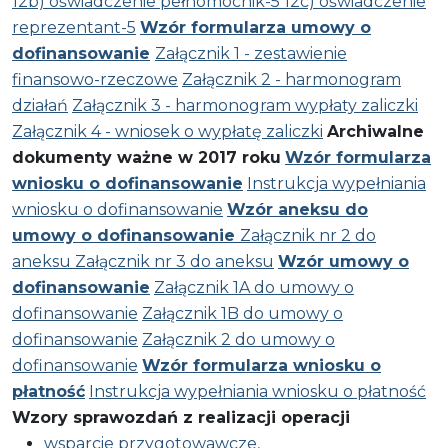
12b) oświadczenie pełnomocnik-5
12c) oświadczenie
reprezentant-5
Wzór formularza umowy o
dofinansowanie
Załącznik 1 - zestawienie
finansowo-rzeczowe
Załącznik 2 - harmonogram
działań
Załącznik 3 - harmonogram wypłaty zaliczki
Załącznik 4 - wniosek o wypłatę zaliczki
Archiwalne
dokumenty ważne w 2017 roku
Wzór formularza
wniosku o dofinansowanie
Instrukcja wypełniania
wniosku o dofinansowanie
Wzór aneksu do
umowy o dofinansowanie
Załącznik nr 2 do
aneksu
Załącznik nr 3 do aneksu
Wzór umowy o
dofinansowanie
Załącznik 1A do umowy o
dofinansowanie
Załącznik 1B do umowy o
dofinansowanie
Załącznik 2 do umowy o
dofinansowanie
Wzór formularza wniosku o
płatność
Instrukcja wypełniania wniosku o płatność
Wzory sprawozdań z realizacji operacji
wsparcie przygotowawcze,