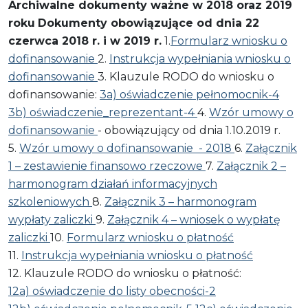
Archiwalne dokumenty ważne w 2018 oraz 2019
roku
Dokumenty obowiązujące od dnia 22
czerwca 2018 r. i w 2019 r.
1.
Formularz wniosku o
dofinansowanie
2.
Instrukcja wypełniania wniosku o
dofinansowanie
3. Klauzule RODO do wniosku o
dofinansowanie:
3a) oświadczenie pełnomocnik-4
3b) oświadczenie_reprezentant-4
4.
Wzór umowy o
dofinansowanie
- obowiązujący od dnia 1.10.2019 r.
5.
Wzór umowy o dofinansowanie - 2018
6.
Załącznik
1 – zestawienie finansowo rzeczowe
7.
Załącznik 2 –
harmonogram działań informacyjnych
szkoleniowych
8.
Załącznik 3 – harmonogram
wypłaty zaliczki
9.
Załącznik 4 – wniosek o wypłatę
zaliczki
10.
Formularz wniosku o płatność
11.
Instrukcja wypełniania wniosku o płatność
12. Klauzule RODO do wniosku o płatność:
12a) oświadczenie do listy obecności-2