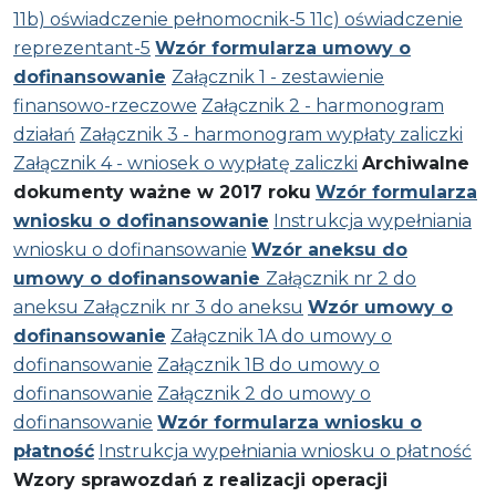
11b) oświadczenie pełnomocnik-5
11c) oświadczenie
reprezentant-5
Wzór formularza umowy o
dofinansowanie
Załącznik 1 - zestawienie
finansowo-rzeczowe
Załącznik 2 - harmonogram
działań
Załącznik 3 - harmonogram wypłaty zaliczki
Załącznik 4 - wniosek o wypłatę zaliczki
Archiwalne
dokumenty ważne w 2017 roku
Wzór formularza
wniosku o dofinansowanie
Instrukcja wypełniania
wniosku o dofinansowanie
Wzór aneksu do
umowy o dofinansowanie
Załącznik nr 2 do
aneksu
Załącznik nr 3 do aneksu
Wzór umowy o
dofinansowanie
Załącznik 1A do umowy o
dofinansowanie
Załącznik 1B do umowy o
dofinansowanie
Załącznik 2 do umowy o
dofinansowanie
Wzór formularza wniosku o
płatność
Instrukcja wypełniania wniosku o płatność
Wzory sprawozdań z realizacji operacji