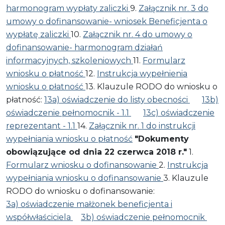
harmonogram wypłaty zaliczki
9.
Załącznik nr. 3 do
umowy o dofinansowanie- wniosek Beneficjenta o
wypłatę zaliczki
10.
Załącznik nr. 4 do umowy o
dofinansowanie- harmonogram działań
informacyjnych, szkoleniowych
11.
Formularz
wniosku o płatność
12.
Instrukcja wypełnienia
wniosku o płatność
13. Klauzule RODO do wniosku o
płatność:
13a) oświadczenie do listy obecności
13b)
oświadczenie pełnomocnik - 1.1
13c) oświadczenie
reprezentant - 1.1
14.
Załącznik nr. 1 do instrukcji
wypełniania wniosku o płatność
"Dokumenty
obowiązujące od dnia 22 czerwca 2018 r."
1.
Formularz wniosku o dofinansowanie
2.
Instrukcja
wypełniania wniosku o dofinansowanie
3. Klauzule
RODO do wniosku o dofinansowanie:
3a) oświadczenie małżonek beneficjenta i
współwłaściciela
3b) oświadczenie pełnomocnik