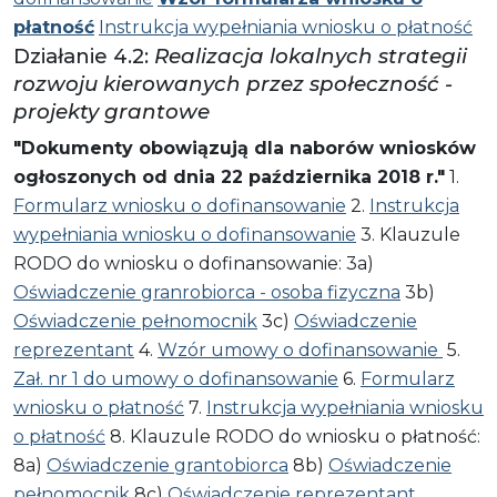
płatność
Instrukcja wypełniania wniosku o płatność
Działanie 4.2:
Realizacja lokalnych strategii
rozwoju kierowanych przez społeczność -
projekty grantowe
"Dokumenty obowiązują dla naborów wniosków
ogłoszonych od dnia 22 października 2018 r."
1.
Formularz wniosku o dofinansowanie
2.
Instrukcja
wypełniania wniosku o dofinansowanie
3. Klauzule
RODO do wniosku o dofinansowanie: 3a)
Oświadczenie granrobiorca - osoba fizyczna
3b)
Oświadczenie pełnomocnik
3c)
Oświadczenie
reprezentant
4.
Wzór umowy o dofinansowanie
5.
Zał. nr 1 do umowy o dofinansowanie
6.
Formularz
wniosku o płatność
7.
Instrukcja wypełniania wniosku
o płatność
8. Klauzule RODO do wniosku o płatność:
8a)
Oświadczenie grantobiorca
8b)
Oświadczenie
pełnomocnik
8c)
Oświadczenie reprezentant