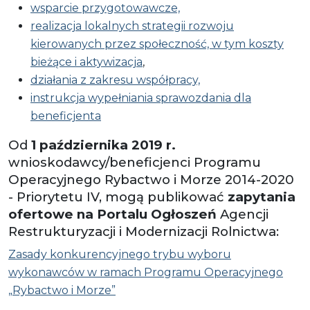
wsparcie przygotowawcze,
realizacja lokalnych strategii rozwoju
kierowanych przez społeczność, w tym koszty
bieżące i aktywizacja
,
działania z zakresu współpracy,
instrukcja wypełniania sprawozdania dla
beneficjenta
Od
1 października 2019 r.
wnioskodawcy/beneficjenci Programu
Operacyjnego Rybactwo i Morze 2014-2020
- Priorytetu IV, mogą publikować
zapytania
ofertowe na Portalu Ogłoszeń
Agencji
Restrukturyzacji i Modernizacji Rolnictwa:
Zasady konkurencyjnego trybu wyboru
wykonawców w ramach Programu Operacyjnego
„Rybactwo i Morze”