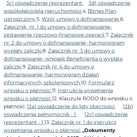
3c) oświadczenie reprezentant
3d) oświadczenie
współwłaściciela-nieruchomości
4.
Biznes Plan
uproszczony
5.
Wzór umowy o dofinansowanie
6.
Załącznik nr. 1 do umowy o dofinansowanie-
zestawienie rzeczowo-finansowe operacji
7.
Załącznik
nr. 2 do umowy o dofinansowanie- harmonogram
wypłaty zaliczki
8.
Załącznik nr. 3 do umowy o
dofinansowanie- wniosek Beneficjenta o wypłatę
zaliczki
9.
Załącznik nr. 4 do umowy o
dofinansowanie- harmonogram działań
informacyjnych, szkoleniowych
10.
Formularz
wniosku o płatność
11.
Instrukcja wypełnienia
wniosku o płatność
12. Klauzule RODO do wniosku o
płatność:
12a) oświadczenie do listy obecności
12b)
oświadczenie pełnomocnik - 1
12c) oświadczenie
reprezentant - 1
13.
Załącznik nr. 1 do instrukcji
wypełniania wniosku o płatność
„Dokumenty