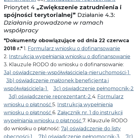
Priorytet 4
„Zwiększenie zatrudnienia i
spójności terytorialnej”
Działanie 4.3:
Działania prowadzone w ramach
współpracy
"Dokumenty obowiązujące od dnia 22 czerwca
2018 r."
1.
Formularz wniosku o dofinansowanie
2.
Instrukcja wypełniania wniosku o dofinansowanie
3. Klauzule RODO do wniosku o dofinansowanie:
3a) oświadczenie-współwłaściciela-nieruchomości-1
3b) oświadczenie małżonek beneficjenta i
współwłaściciela-1
3c) oświadczenie pełnomocnik-2
3d) oświadczenie reprezentant-2
4.
Formularz
wniosku o płatność
5.
Instrukcja wypełnienia
wniosku o płatność
6.
Załącznik nr. 1 do instrukcji
wypełniania wniosku o płatność
7. Klauzule RODO
do wniosku o płatność:
7a) oświadczenie do listy
obecności-1
7b) oświadczenie pełnomocnik-3
7c)