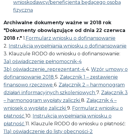
wnioskodawcy/beneficjenta będącego osobą
fizyczną
Archiwalne dokumenty ważne w 2018 rok
"Dokumenty obowiązujące od dnia 22 czerwca
2018 r."
1.
Formularz wniosku o dofinansowanie
2.
Instrukcja wypełniania wniosku o dofinansowanie
3. Klauzule RODO do wniosku o dofinansowanie:
3a) oświadczenie pełnomocnik-4
3b) oświadczenie_reprezentant-4
4.
Wzór umowy o
dofinansowanie 2018
5.
Załącznik 1 – zestawienie
finansowo rzeczowe
6.
Załącznik 2 – harmonogram
działań informacyjnych szkoleniowych
7.
Załącznik 3
– harmonogram wypłaty zaliczki
8.
Załącznik 4 –
wniosek o wypłatę zaliczki
9.
Formularz wniosku o
płatność
10.
Instrukcja wypełniania wniosku o
płatność
11. Klauzule RODO do wniosku o płatność:
11a) oświadczenie do listy obecności-2