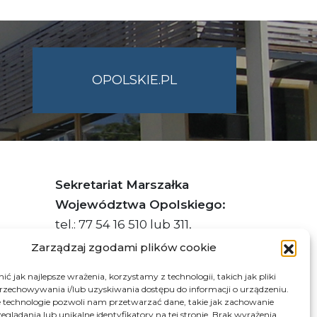
OPOLSKIE.PL
Sekretariat Marszałka
Województwa Opolskiego:
tel.: 77 54 16 510 lub 311,
faks: 77 54 16 512
Zarządzaj zgodami plików cookie
ć jak najlepsze wrażenia, korzystamy z technologii, takich jak pliki
przechowywania i/lub uzyskiwania dostępu do informacji o urządzeniu.
s ePUAP Urzędu: /q877fxtk55/SkrytkaESP
 technologie pozwoli nam przetwarzać dane, takie jak zachowanie
eglądania lub unikalne identyfikatory na tej stronie. Brak wyrażenia