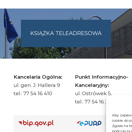
KSIĄŻKA TELEADRESOWA
SKIE.PL
Kancelaria Ogólna:
Punkt Informacyjno-
ul. gen. J. Hallera 9
Kancelaryjny:
tel.: 77 54 16 410
ul. Ostrówek 5,
tel.: 77 54 16 332
Aby zapewni
cookie, do 
Adre
Zgoda na te
podczas prz