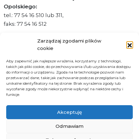
Opolskiego:
tel.: 77 54 16 510 lub 311,
faks: 77 54 16 512
Zarządzaj zgodami plików
cookie
Adres ePUAP Urzędu: /q877fxtk55/SkrytkaESP
Aby zapewnić jak najlepsze wrażenia, korzystamy z technologii,
Adres do e-Doręczeń
takich jak pliki cookie, do przechowywania i/lub uzyskiwania dostępu
Urzędu: AE:PL-66703-73759-IGTUV-14
do informacji o urządzeniu. Zgoda na te technologie pozwoli nam
przetwarzać dane, takie jak zachowanie podczas przeglądania lub
unikalne identyfikatory na tej stronie. Brak wyrażenia zgody lub
wycofanie zgody może niekorzystnie wpłynąć na niektóre cechy i
funkcje.
Polityka prywatności
Klauzula informacyjna RODO
Akceptuję
Deklaracja dostępności
Instrukcja obsługi BIP
Odmawiam