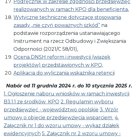
Podręcznik w zakresie zgodności przedsięwzięć
realizowanych w ramach KPO dla beneficjenta
,
Wytyczne techniczne dotyczące stosowania
zasady „nie czyń poważnych szkód”
na
podstawie rozporządzenia ustanawiającego
Instrument na rzecz Odbudowy i Zwiększania
Odporności (2021/C 58/01),
Ocena DNSH reform i inwestycji (wiązek
projektów) przedstawionych w KPO,
Aplikacja do wyliczania wskaźnika retencji
Nabór od 11 grudnia 2024 r. do 10 stycznia 2025 r.
1. Ogłoszenie naboru wniosków w ramach inwestycji
B3.1.1 ze środków KPO
2. Regulamin wyboru
przedsięwzięć - województwo opolskie
3. Wzór
umowy o objęcie przedsięwzięcia wsparciem
4.
Załącznik nr 1 do wzoru umowy - wykaz działek
ewidencyjnych
5. Załącznik nr 2 wzoru umowy -