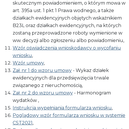
skutecznym powiadomieniem, o którym mowa w
art. 395a ust. 1 pkt 1 Prawa wodnego, a także
działkach ewidencyjnych objętych wskaźnikiem
B23L oraz działkach ewidencyjnych, na których
zostaną przeprowadzone roboty wymienione w
ww. decyzji albo zgłoszeniu albo powiadomieniu,
Wzór oświadczenia wnioskodawcy o wycofaniu
wniosku
,
Wzór umowy
,
Zał. nr 1 do wzoru umowy
- Wykaz działek
ewidencyjnych dla przedsięwzięcia trwale
związanego z nieruchomością,
Zał. nr 2 do wzoru umowy
- Harmonogram
wydatków ,
Instrukcja wypełniania formularza wniosku
,
Poglądowy wzór formularza wniosku w systemie
CST2021
,