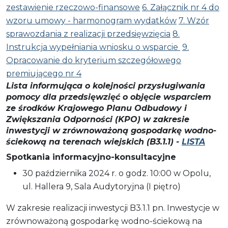
zestawienie rzeczowo-finansowe
6. Załącznik nr 4 do
wzoru umowy - harmonogram wydatków
7. Wzór
sprawozdania z realizacji przedsięwzięcia
8.
Instrukcja wypełniania wniosku o wsparcie
9.
Opracowanie do kryterium szczegółowego
premiującego nr 4
Lista informująca o kolejności przysługiwania
pomocy dla przedsięwzięć o objęcie wsparciem
ze środków Krajowego Planu Odbudowy i
Zwiększania Odporności (KPO) w zakresie
inwestycji w zrównoważoną gospodarkę wodno-
ściekową na terenach wiejskich (B3.1.1) -
LISTA
Spotkania informacyjno-konsultacyjne
30 października 2024 r. o godz. 10:00 w Opolu,
ul. Hallera 9, Sala Audytoryjna (I piętro)
W zakresie realizacji inwestycji B3.1.1 pn. Inwestycje w
zrównoważoną gospodarkę wodno-ściekową na