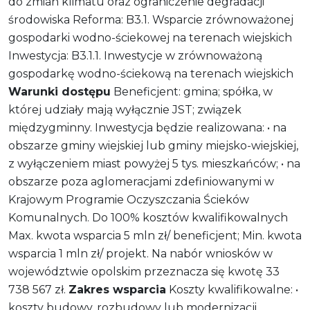
do zmian klimatu oraz ograniczenie degradacji
środowiska Reforma: B3.1. Wsparcie zrównoważonej
gospodarki wodno-ściekowej na terenach wiejskich
Inwestycja: B3.1.1. Inwestycje w zrównoważoną
gospodarkę wodno-ściekową na terenach wiejskich
Warunki dostępu
Beneficjent: gmina; spółka, w
której udziały mają wyłącznie JST; związek
międzygminny. Inwestycja będzie realizowana: • na
obszarze gminy wiejskiej lub gminy miejsko-wiejskiej,
z wyłączeniem miast powyżej 5 tys. mieszkańców; • na
obszarze poza aglomeracjami zdefiniowanymi w
Krajowym Programie Oczyszczania Ścieków
Komunalnych. Do 100% kosztów kwalifikowalnych
Max. kwota wsparcia 5 mln zł/ beneficjent; Min. kwota
wsparcia 1 mln zł/ projekt. Na nabór wniosków w
województwie opolskim przeznacza się kwotę 33
738 567 zł.
Zakres wsparcia
Koszty kwalifikowalne: •
koszty budowy, rozbudowy lub modernizacji