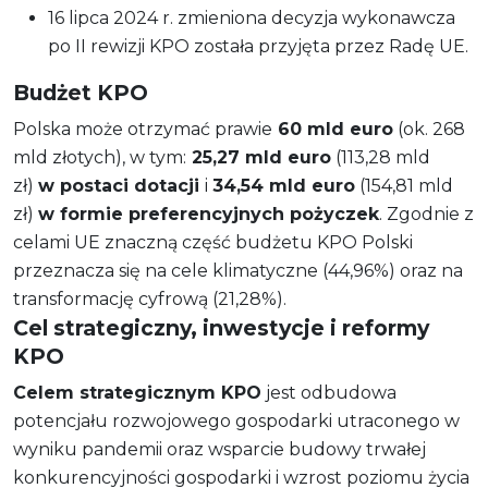
16 lipca 2024 r. zmieniona decyzja wykonawcza
po II rewizji KPO została przyjęta przez Radę UE.
Budżet KPO
Polska może otrzymać prawie
60 mld euro
(ok. 268
mld złotych), w tym:
25,27 mld euro
(113,28 mld
zł)
w postaci dotacji
i
34,54 mld euro
(154,81 mld
zł)
w formie preferencyjnych pożyczek
. Zgodnie z
celami UE znaczną część budżetu KPO Polski
przeznacza się na cele klimatyczne (44,96%) oraz na
transformację cyfrową (21,28%).
Cel strategiczny, inwestycje i reformy
KPO
Celem strategicznym KPO
jest odbudowa
potencjału rozwojowego gospodarki utraconego w
wyniku pandemii oraz wsparcie budowy trwałej
konkurencyjności gospodarki i wzrost poziomu życia