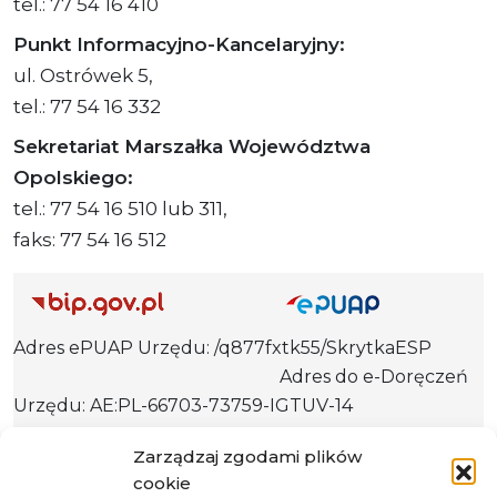
tel.: 77 54 16 410
Punkt Informacyjno-Kancelaryjny:
ul. Ostrówek 5,
tel.: 77 54 16 332
Sekretariat Marszałka Województwa
Opolskiego:
tel.: 77 54 16 510 lub 311,
faks: 77 54 16 512
Adres ePUAP Urzędu: /q877fxtk55/SkrytkaESP
Adres do e-Doręczeń
Urzędu: AE:PL-66703-73759-IGTUV-14
Zarządzaj zgodami plików
cookie