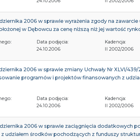
24.10.2006
II 2002/2006
ździernika 2006 w sprawie wyrażenia zgody na zawarci
ożonej w Dębowcu za cenę niższą niż jej wartość rynk
nego:
Data podjęcia:
Kadencja:
24.10.2006
II 2002/2006
ździernika 2006 w sprawie zmiany Uchwały Nr XLVI/439/
nsowanie programów i projektów finansowanych z udz
nego:
Data podjęcia:
Kadencja:
24.10.2006
II 2002/2006
ździernika 2006 w sprawie zaciągnięcia dodatkowych p
z udziałem środków pochodzących z funduszy struktu