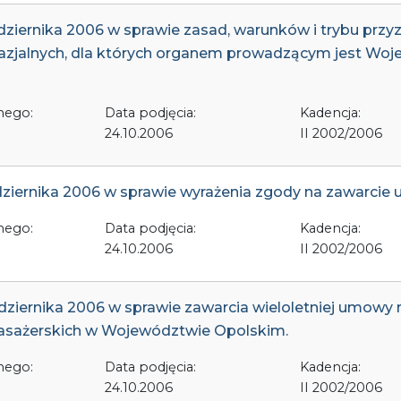
ździernika 2006 w sprawie zasad, warunków i trybu prz
zjalnych, dla których organem prowadzącym jest Woj
nego:
Data podjęcia:
Kadencja:
24.10.2006
II 2002/2006
ździernika 2006 w sprawie wyrażenia zgody na zawarci
nego:
Data podjęcia:
Kadencja:
24.10.2006
II 2002/2006
ździernika 2006 w sprawie zawarcia wieloletniej umow
asażerskich w Województwie Opolskim.
nego:
Data podjęcia:
Kadencja:
24.10.2006
II 2002/2006