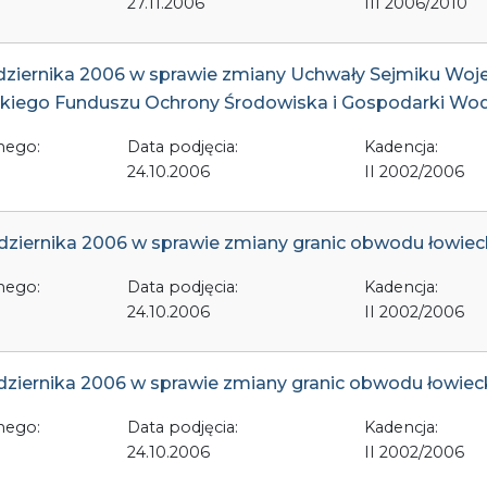
27.11.2006
III 2006/2010
aździernika 2006 w sprawie zmiany Uchwały Sejmiku W
iego Funduszu Ochrony Środowiska i Gospodarki Wod
nego:
Data podjęcia:
Kadencja:
24.10.2006
II 2002/2006
ździernika 2006 w sprawie zmiany granic obwodu łowie
nego:
Data podjęcia:
Kadencja:
24.10.2006
II 2002/2006
ździernika 2006 w sprawie zmiany granic obwodu łowiec
nego:
Data podjęcia:
Kadencja:
24.10.2006
II 2002/2006