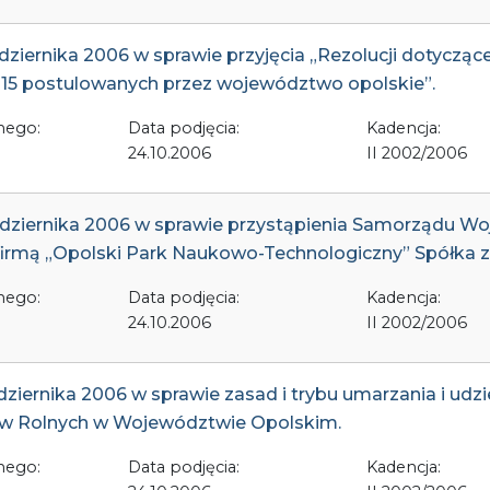
dziernika 2006 w sprawie przyjęcia „Rezolucji dotycząc
2015 postulowanych przez województwo opolskie”.
nego:
Data podjęcia:
Kadencja:
24.10.2006
II 2002/2006
aździernika 2006 w sprawie przystąpienia Samorządu 
firmą „Opolski Park Naukowo-Technologiczny” Spółka z 
nego:
Data podjęcia:
Kadencja:
24.10.2006
II 2002/2006
ziernika 2006 w sprawie zasad i trybu umarzania i udzie
w Rolnych w Województwie Opolskim.
nego:
Data podjęcia:
Kadencja: