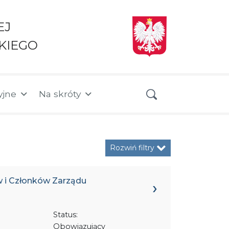
EJ
KIEGO
yjne
Na skróty
Rozwiń filtry
w i Członków Zarządu
Status:
Obowiązujący