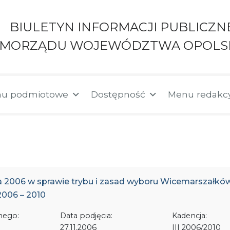
BIULETYN INFORMACJI PUBLICZN
AMORZĄDU WOJEWÓDZTWA OPOLS
u podmiotowe
Dostępność
Menu redakc
da 2006 w sprawie trybu i zasad wyboru Wicemarszałkó
006 – 2010
nego:
Data podjęcia:
Kadencja:
27.11.2006
III 2006/2010