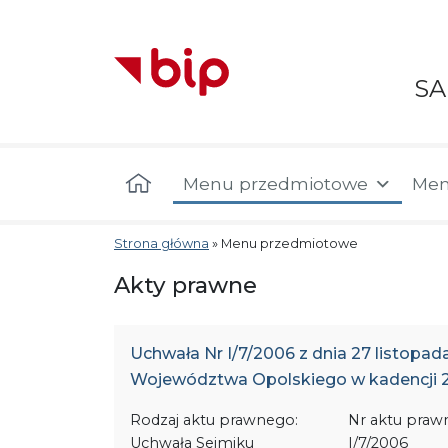
S
Menu główne
Menu przedmiotowe
Men
Strona główna
»
Menu przedmiotowe
Akty prawne
Uchwała Nr I/7/2006 z dnia 27 listopa
Województwa Opolskiego w kadencji 2
Rodzaj aktu prawnego:
Nr aktu praw
Uchwała Sejmiku
I/7/2006