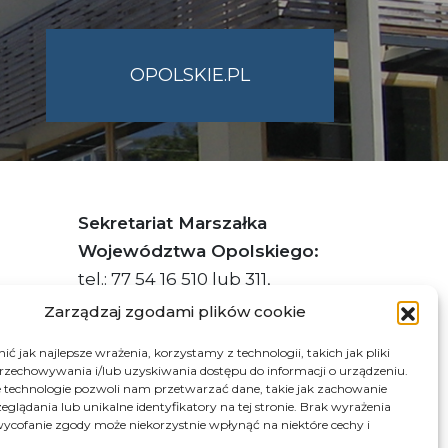
OPOLSKIE.PL
Sekretariat Marszałka
Województwa Opolskiego:
tel.: 77 54 16 510 lub 311,
faks: 77 54 16 512
Zarządzaj zgodami plików cookie
ć jak najlepsze wrażenia, korzystamy z technologii, takich jak pliki
przechowywania i/lub uzyskiwania dostępu do informacji o urządzeniu.
s ePUAP Urzędu: /q877fxtk55/SkrytkaESP
 technologie pozwoli nam przetwarzać dane, takie jak zachowanie
eglądania lub unikalne identyfikatory na tej stronie. Brak wyrażenia
:PL-66703-73759-IGTUV-14
ycofanie zgody może niekorzystnie wpłynąć na niektóre cechy i