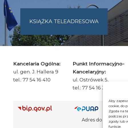
KSIĄŻKA TELEADRESOWA
SKIE.PL
Kancelaria Ogólna:
Punkt Informacyjno-
ul. gen. J. Hallera 9
Kancelaryjny:
tel.: 77 54 16 410
ul. Ostrówek 5,
tel.: 77 54 16 332
Aby zapewni
cookie, do 
Adre
Zgoda na te
podczas prz
Adres do e-Doręczeń Urzędu: AE
zgody lub w
funkcje.