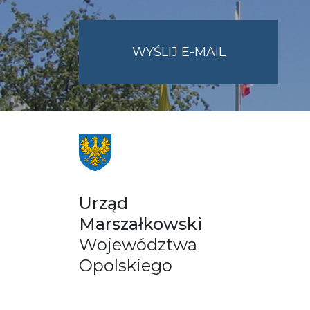
NA
WYŚLIJ E-MAIL
ADRES
UMWO@OPOL
Urząd
Marszałkowski
Województwa
Opolskiego