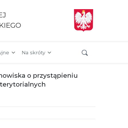
EJ
KIEGO
yjne
Na skróty
anowiska o przystąpieniu
erytorialnych