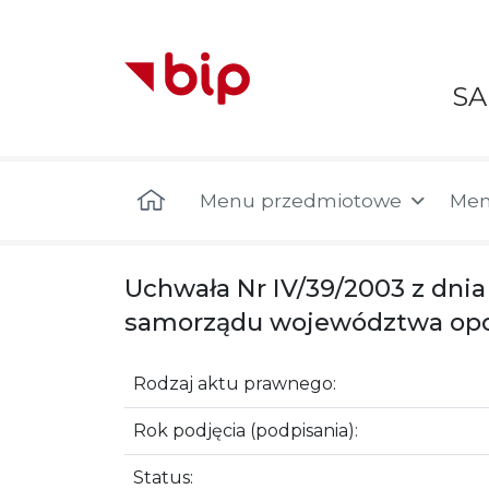
S
Menu główne
Menu przedmiotowe
Men
Uchwała Nr IV/39/2003 z dnia
samorządu województwa opol
Rodzaj aktu prawnego:
Rok podjęcia (podpisania):
Status: