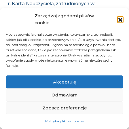
r. Karta Nauczyciela, zatrudnionych w
pełnym wymiarze zajęć, a także nauczycieli
Zarządzaj zgodami plików
szkół zaocznych, pedagogów i doradców
cookie
zawodowych oraz zasad udzielania i
rozmiaru zniżek tygodniowego
Aby zapewnić jak najlepsze wrażenia, korzystamy z technologii,
takich jak pliki cookie, do przechowywania i/lub uzyskiwania dostępu
obowiązkowego wymiaru godzin zajęć
do informacji o urządzeniu. Zgoda na te technologie pozwoli nam
nauczyciela będącego dyrektorem,
przetwarzać dane, takie jak zachowanie podczas przeglądania lub
unikalne identyfikatory na tej stronie. Brak wyrażenia zgody lub
wicedyrektorem szkoły lub pełniącego inne
wycofanie zgody może niekorzystnie wpłynąć na niektóre cechy i
stanowisko kierownicze w szkole
funkcje.
Rodzaj aktu prawnego:
Akceptuję
Uchwała Sejmiku
Nr aktu prawnego:
Odmawiam
Data podjęcia:
Zobacz preferencje
11.05.2026
Polityka plików cookies
Kadencja:
VII 2024/2029