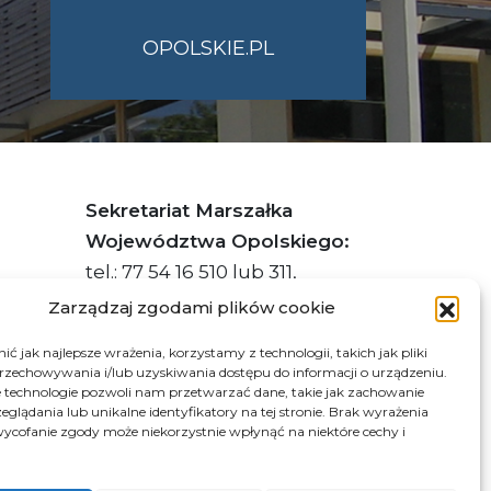
OPOLSKIE.PL
Sekretariat Marszałka
Województwa Opolskiego:
tel.: 77 54 16 510 lub 311,
faks: 77 54 16 512
Zarządzaj zgodami plików cookie
ć jak najlepsze wrażenia, korzystamy z technologii, takich jak pliki
przechowywania i/lub uzyskiwania dostępu do informacji o urządzeniu.
s ePUAP Urzędu: /q877fxtk55/SkrytkaESP
 technologie pozwoli nam przetwarzać dane, takie jak zachowanie
eglądania lub unikalne identyfikatory na tej stronie. Brak wyrażenia
:PL-66703-73759-IGTUV-14
ycofanie zgody może niekorzystnie wpłynąć na niektóre cechy i