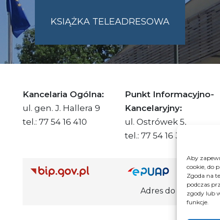
KSIĄŻKA TELEADRESOWA
SKIE.PL
Kancelaria Ogólna:
Punkt Informacyjno-
ul. gen. J. Hallera 9
Kancelaryjny:
tel.: 77 54 16 410
ul. Ostrówek 5,
tel.: 77 54 16 332
Aby zapewni
cookie, do 
Adre
Zgoda na te
podczas prz
Adres do e-Doręczeń Urzędu: AE
zgody lub w
funkcje.