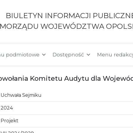
BIULETYN INFORMACJI PUBLICZN
AMORZĄDU WOJEWÓDZTWA OPOLS
u podmiotowe
Dostępność
Menu redakc
powołania Komitetu Audytu dla Wojewó
Uchwała Sejmiku
2024
Projekt