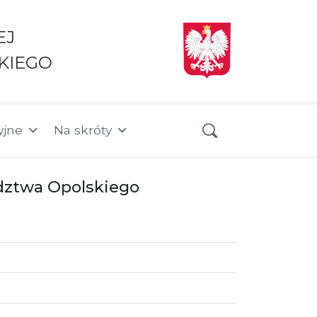
EJ
KIEGO
yjne
Na skróty
dztwa Opolskiego