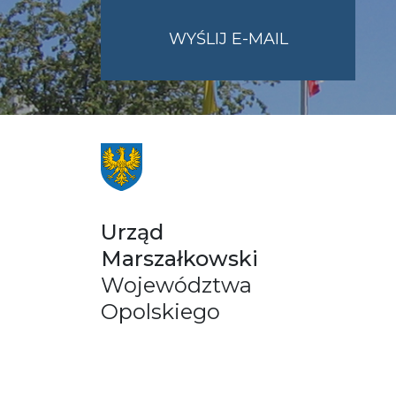
NA
WYŚLIJ E-MAIL
ADRES
UMWO@OPOL
Urząd
Marszałkowski
Województwa
Opolskiego