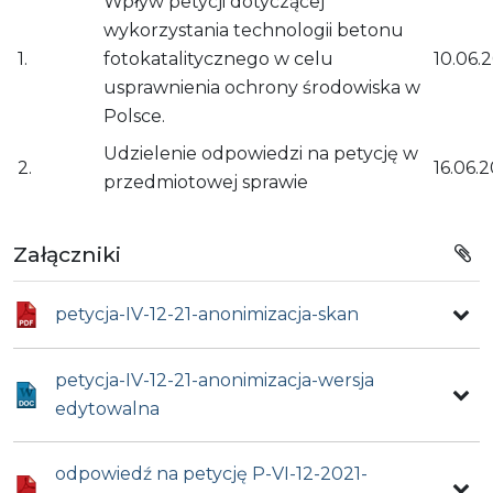
Wpływ petycji dotyczącej
wykorzystania technologii betonu
1.
fotokatalitycznego w celu
10.06.2
usprawnienia ochrony środowiska w
Polsce.
Udzielenie odpowiedzi na petycję w
2.
16.06.2
przedmiotowej sprawie
Załączniki
petycja-IV-12-21-anonimizacja-skan
petycja-IV-12-21-anonimizacja-wersja
edytowalna
odpowiedź na petycję P-VI-12-2021-