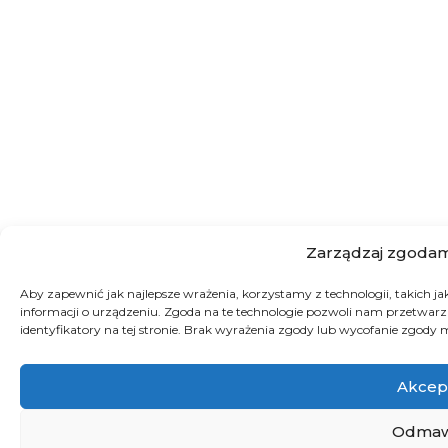
Zarządzaj zgodam
Aby zapewnić jak najlepsze wrażenia, korzystamy z technologii, takich ja
informacji o urządzeniu. Zgoda na te technologie pozwoli nam przetwarz
identyfikatory na tej stronie. Brak wyrażenia zgody lub wycofanie zgody m
Akcep
Odmaw