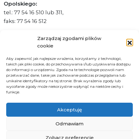
Opolskiego:
tel.: 77 54 16 510 lub 311,
faks: 77 54 16 512
Zarządzaj zgodami plików
cookie
Adres ePUAP Urzędu: /q877fxtk55/SkrytkaESP
Aby zapewnić jak najlepsze wrażenia, korzystamy z technologii,
Adres do e-Doręczeń
takich jak pliki cookie, do przechowywania i/lub uzyskiwania dostępu
Urzędu: AE:PL-66703-73759-IGTUV-14
do informacji o urządzeniu. Zgoda na te technologie pozwoli nam
przetwarzać dane, takie jak zachowanie podczas przeglądania lub
unikalne identyfikatory na tej stronie. Brak wyrażenia zgody lub
wycofanie zgody może niekorzystnie wpłynąć na niektóre cechy i
funkcje.
Polityka prywatności
Klauzula informacyjna RODO
Akceptuję
Deklaracja dostępności
Instrukcja obsługi BIP
Odmawiam
Zobacz preferencje
© 2026 Samorząd Województwa Opolskiego