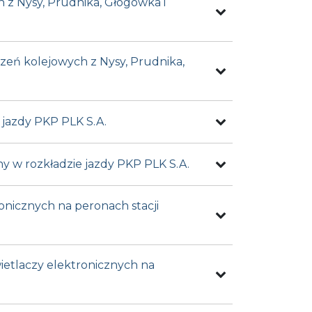
h z Nysy, Prudnika, Głogówka i
czeń kolejowych z Nysy, Prudnika,
 jazdy PKP PLK S.A.
y w rozkładzie jazdy PKP PLK S.A.
onicznych na peronach stacji
ietlaczy elektronicznych na