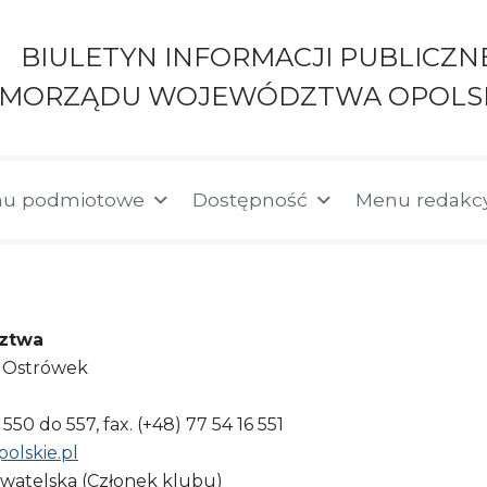
BIULETYN INFORMACJI PUBLICZN
AMORZĄDU WOJEWÓDZTWA OPOLS
u podmiotowe
Dostępność
Menu redakc
ztwa
 - Ostrówek
 550 do 557, fax. (+48) 77 54 16 551
olskie.pl
ywatelska (Członek klubu)