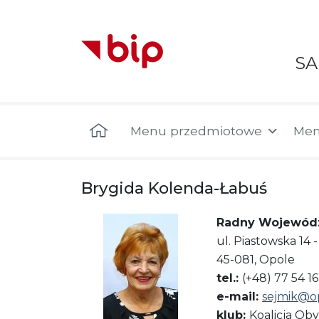
S
Menu główne
Menu przedmiotowe
Men
Brygida Kolenda-Łabuś
Radny Wojewód
ul. Piastowska 14
45-081, Opole
tel.:
(+48) 77 54 16
e-mail:
sejmik@op
klub:
Koalicja Ob