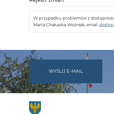
W przypadku problemów z dostępnością
Marta Chałupka-Woźniak, email:
dostep
NA
WYŚLIJ E-MAIL
ADRES
UMWO@OPOL