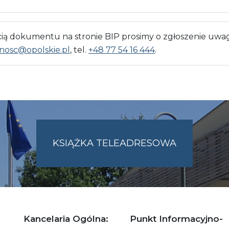
 dokumentu na stronie BIP prosimy o zgłoszenie uwag
nosc@opolskie.pl
, tel.
+48 77 54 16 444
.
KSIĄŻKA TELEADRESOWA
SKIE.PL
Kancelaria Ogólna:
Punkt Informacyjno-