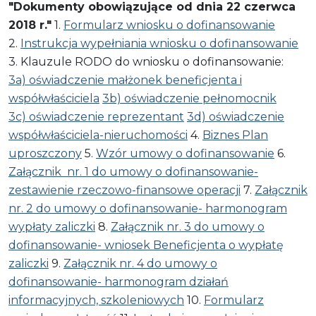
"Dokumenty obowiązujące od dnia 22 czerwca
2018 r."
1.
Formularz wniosku o dofinansowanie
2.
Instrukcja wypełniania wniosku o dofinansowanie
3. Klauzule RODO do wniosku o dofinansowanie:
3a) oświadczenie małżonek beneficjenta i
współwłaściciela
3b) oświadczenie pełnomocnik
3c) oświadczenie reprezentant
3d) oświadczenie
współwłaściciela-nieruchomości
4.
Biznes Plan
uproszczony
5.
Wzór umowy o dofinansowanie
6.
Załącznik nr. 1 do umowy o dofinansowanie-
zestawienie rzeczowo-finansowe operacji
7.
Załącznik
nr. 2 do umowy o dofinansowanie- harmonogram
wypłaty zaliczki
8.
Załącznik nr. 3 do umowy o
dofinansowanie- wniosek Beneficjenta o wypłatę
zaliczki
9.
Załącznik nr. 4 do umowy o
dofinansowanie- harmonogram działań
informacyjnych, szkoleniowych
10.
Formularz