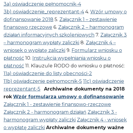
3a) oświadczenie pełnomocnik-4
3b) oświadczenie_reprezentant-4
4.
Wzór umowy o
dofinansowanie 2018
5.
Załącznik 1 – zestawienie
finansowo rzeczowe
6.
Załącznik 2 – harmonogram
działań informacyjnych szkoleniowych
7.
Załącznik 3
– harmonogram wypłaty zaliczki
8.
Załącznik 4 –
wniosek o wypłatę zaliczki
9.
Formularz wniosku o
płatność
10.
Instrukcja wypełniania wniosku o
płatność
11. Klauzule RODO do wniosku o płatność:
11a) oświadczenie do listy obecności-2
11b) oświadczenie pełnomocnik-5
11c) oświadczenie
reprezentant-5
Archiwalne dokumenty na 2018
rok
Wzór formularza umowy o dofinansowanie
Załącznik 1 - zestawienie finansowo-rzeczowe
Załącznik 2 - harmonogram działań
Załącznik 3 -
harmonogram wypłaty zaliczki
Załącznik 4 - wniosek
o wypłatę zaliczki
Archiwalne dokumenty ważne