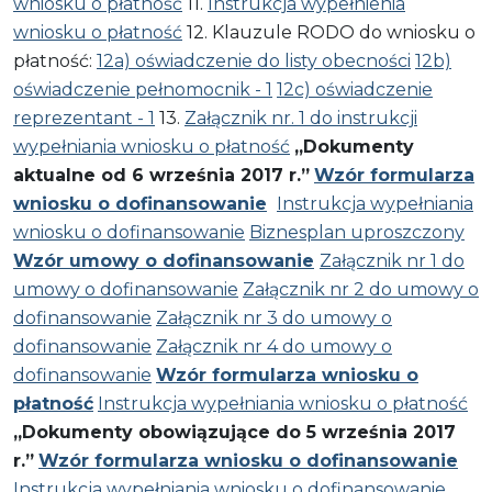
wniosku o płatność
11.
Instrukcja wypełnienia
wniosku o płatność
12. Klauzule RODO do wniosku o
płatność:
12a) oświadczenie do listy obecności
12b)
oświadczenie pełnomocnik - 1
12c) oświadczenie
reprezentant - 1
13.
Załącznik nr. 1 do instrukcji
wypełniania wniosku o płatność
„Dokumenty
aktualne od 6 września 2017 r.”
Wzór formularza
wniosku o dofinansowanie
Instrukcja wypełniania
wniosku o dofinansowanie
Biznesplan uproszczony
Wzór umowy o dofinansowanie
Załącznik nr 1 do
umowy o dofinansowanie
Załącznik nr 2 do umowy o
dofinansowanie
Załącznik nr 3 do umowy o
dofinansowanie
Załącznik nr 4 do umowy o
dofinansowanie
Wzór formularza wniosku o
płatność
Instrukcja wypełniania wniosku o płatność
„Dokumenty obowiązujące do 5 września 2017
r.”
Wzór formularza wniosku o dofinansowanie
Instrukcja wypełniania wniosku o dofinansowanie