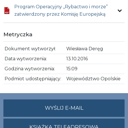
Program Operacyjny „Rybactwo i morze”
zatwierdzony przez Komisję Europejską
Metryczka
Dokument wytworzył:
Wiesława Deręg
Data wytworzenia:
13.10.2016
Godzina wytworzenia:
15:09
Podmiot udostępniający:
Województwo Opolskie
NA
WYŚLIJ E-MAIL
ADRES
UMWO@OPOLSKI
KSIĄŻKA TELEADRESOWA