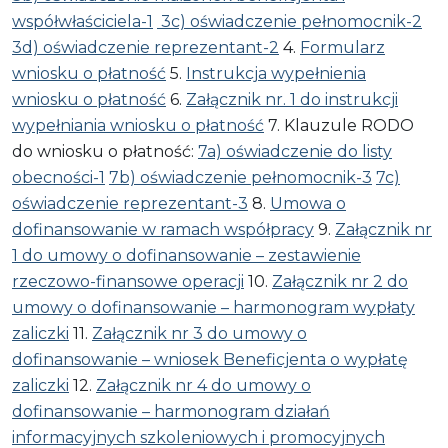
współwłaściciela-1
3c) oświadczenie pełnomocnik-2
3d) oświadczenie reprezentant-2
4.
Formularz
wniosku o płatność
5.
Instrukcja wypełnienia
wniosku o płatność
6.
Załącznik nr. 1 do instrukcji
wypełniania wniosku o płatność
7. Klauzule RODO
do wniosku o płatność:
7a) oświadczenie do listy
obecności-1
7b) oświadczenie pełnomocnik-3
7c)
oświadczenie reprezentant-3
8.
Umowa o
dofinansowanie w ramach współpracy
9.
Załącznik nr
1 do umowy o dofinansowanie – zestawienie
rzeczowo-finansowe operacji
10.
Załącznik nr 2 do
umowy o dofinansowanie – harmonogram wypłaty
zaliczki
11.
Załącznik nr 3 do umowy o
dofinansowanie – wniosek Beneficjenta o wypłatę
zaliczki
12.
Załącznik nr 4 do umowy o
dofinansowanie – harmonogram działań
informacyjnych szkoleniowych i promocyjnych