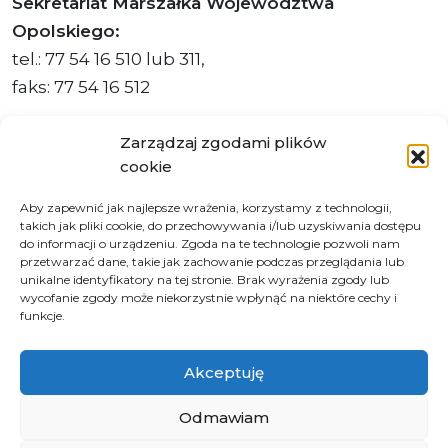
Sekretariat Marszałka Województwa
Opolskiego:
tel.: 77 54 16 510 lub 311,
faks: 77 54 16 512
Zarządzaj zgodami plików
cookie
Adres ePUAP Urzędu: /q877fxtk55/SkrytkaESP
Aby zapewnić jak najlepsze wrażenia, korzystamy z technologii,
Adres do e-Doręczeń
takich jak pliki cookie, do przechowywania i/lub uzyskiwania dostępu
Urzędu: AE:PL-66703-73759-IGTUV-14
do informacji o urządzeniu. Zgoda na te technologie pozwoli nam
przetwarzać dane, takie jak zachowanie podczas przeglądania lub
unikalne identyfikatory na tej stronie. Brak wyrażenia zgody lub
wycofanie zgody może niekorzystnie wpłynąć na niektóre cechy i
funkcje.
Polityka prywatności
Klauzula informacyjna RODO
Akceptuję
Deklaracja dostępności
Instrukcja obsługi BIP
Odmawiam