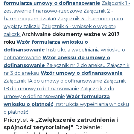
formularza umowy o dofinansowanie
Załącznik 1 -
zestawienie finansowo-rzeczowe
Załącznik 2 -
harmonogram działań
Załącznik 3 - harmonogram
wypłaty zaliczki
Załącznik 4 - wniosek o wypłatę
zaliczki
Archiwalne dokumenty ważne w 2017
roku
Wzór formularza wniosku o
dofinansowanie
Instrukcja wypełniania wniosku o
dofinansowanie
Wzór aneksu do umowy o
dofinansowanie
Załącznik nr 2 do aneksu
Załącznik
nr 3 do aneksu
Wzór umowy o dofinansowanie
Załącznik 1A do umowy o dofinansowanie
Załącznik
1B do umowy o dofinansowanie
Załącznik 2 do
umowy o dofinansowanie
Wzór formularza
wniosku o płatność
Instrukcja wypełniania wniosku
o płatność
Priorytet 4
„Zwiększenie zatrudnienia i
spójności terytorialnej”
Działanie: