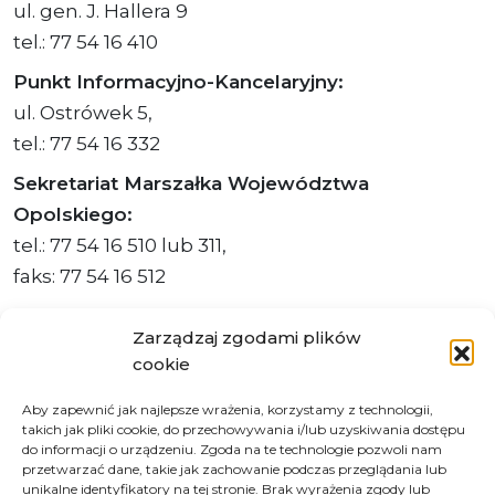
ul. gen. J. Hallera 9
tel.: 77 54 16 410
Punkt Informacyjno-Kancelaryjny:
ul. Ostrówek 5,
tel.: 77 54 16 332
Sekretariat Marszałka Województwa
Opolskiego:
tel.: 77 54 16 510 lub 311,
faks: 77 54 16 512
Zarządzaj zgodami plików
cookie
Adres ePUAP Urzędu: /q877fxtk55/SkrytkaESP
Aby zapewnić jak najlepsze wrażenia, korzystamy z technologii,
Adres do e-Doręczeń
takich jak pliki cookie, do przechowywania i/lub uzyskiwania dostępu
Urzędu: AE:PL-66703-73759-IGTUV-14
do informacji o urządzeniu. Zgoda na te technologie pozwoli nam
przetwarzać dane, takie jak zachowanie podczas przeglądania lub
unikalne identyfikatory na tej stronie. Brak wyrażenia zgody lub