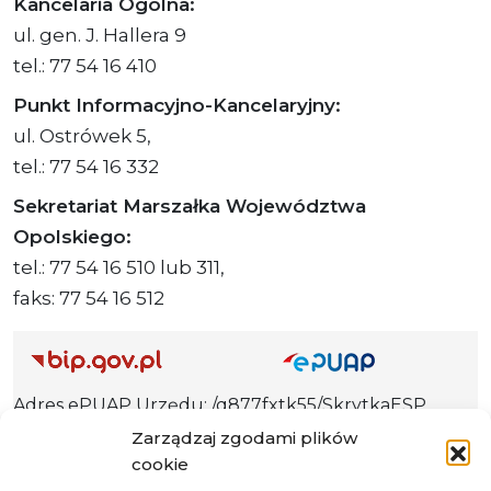
Kancelaria Ogólna:
ul. gen. J. Hallera 9
tel.: 77 54 16 410
Punkt Informacyjno-Kancelaryjny:
ul. Ostrówek 5,
tel.: 77 54 16 332
Sekretariat Marszałka Województwa
Opolskiego:
tel.: 77 54 16 510 lub 311,
faks: 77 54 16 512
Adres ePUAP Urzędu: /q877fxtk55/SkrytkaESP
Adres do e-Doręczeń
Zarządzaj zgodami plików
Urzędu: AE:PL-66703-73759-IGTUV-14
cookie