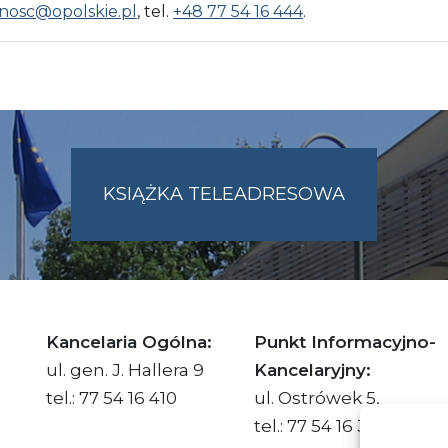
nosc@opolskie.pl
, tel.
+48 77 54 16 444
.
KSIĄŻKA TELEADRESOWA
SKIE.PL
Kancelaria Ogólna:
Punkt Informacyjno-
ul. gen. J. Hallera 9
Kancelaryjny:
tel.: 77 54 16 410
ul. Ostrówek 5,
tel.: 77 54 16 332