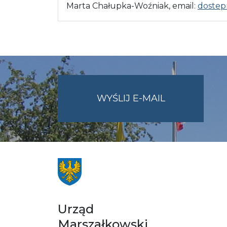
Marta Chałupka-Woźniak, email:
dostep
NA
WYŚLIJ E-MAIL
ADRES
UMWO@OPOL
Urząd
Marszałkowski