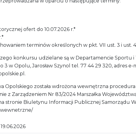
przeprowadzana w oparciu o następujące terminy:
rycznej ofert do 10.07.2026 r.*
.*
owaniem terminów określonych w pkt. VII ust. 3 i ust. 4 
szego konkursu udzielane są w Departamencie Sportu i
 w Opolu, Jarosław Szynol tel. 77 44 29 320, adres e-ma
polskie.pl.
 Opolskiego została wdrożona wewnętrzna procedura 
ie z Zarządzeniem Nr 83/2024 Marszałka Województwa Op
ę na stronie Biuletynu Informacji Publicznej Samorząd
ia-wewnetrzne/
19.06.2026