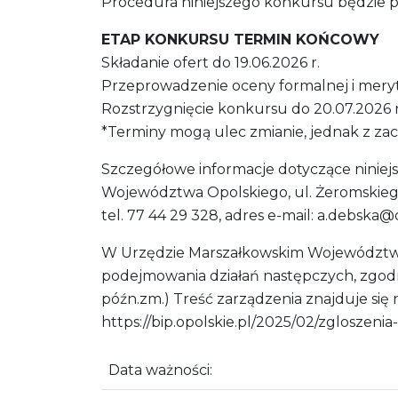
Procedura niniejszego konkursu będzie 
ETAP KONKURSU TERMIN KOŃCOWY
Składanie ofert do 19.06.2026 r.
Przeprowadzenie oceny formalnej i meryto
Rozstrzygnięcie konkursu do 20.07.2026 r
*Terminy mogą ulec zmianie, jednak z zach
Szczegółowe informacje dotyczące niniej
Województwa Opolskiego, ul. Żeromskiego 3
tel. 77 44 29 328, adres e-mail: a.debska@o
W Urzędzie Marszałkowskim Województwa
podejmowania działań następczych, zgodn
późn.zm.) Treść zarządzenia znajduje si
https://bip.opolskie.pl/2025/02/zgloszen
Data ważności: