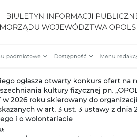
BIULETYN INFORMACJI PUBLICZN
AMORZĄDU WOJEWÓDZTWA OPOLS
u podmiotowe
Dostępność
Menu redakc
go ogłasza otwarty konkurs ofert na r
wszechniania kultury fizycznej pn. „
w 2026 roku skierowany do organizacj
anych w art. 3 ust. 3 ustawy z dnia 24
ego i o wolontariacie
U: