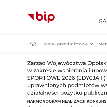
S
Menu główne
Menu przedmiotowe
Men
Zarząd Województwa Opolskie
w zakresie wspierania i upo
SPORTOWE 2026 (EDYCJA II)” 
uprawnionych podmiotów wskaz
działalności pożytku publiczn
HARMONOGRAM REALIZACJI KONKURS