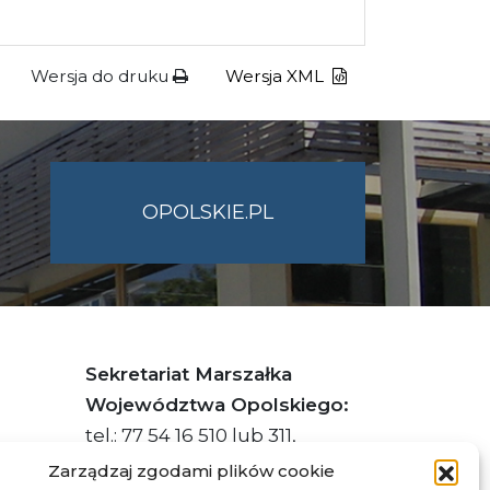
Wersja do druku
Wersja XML
OPOLSKIE.PL
Sekretariat Marszałka
Województwa Opolskiego:
tel.: 77 54 16 510 lub 311,
faks: 77 54 16 512
Zarządzaj zgodami plików cookie