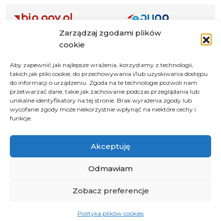
Zarządzaj zgodami plików
Adres ePUAP Urzędu: /q877fxtk55/SkrytkaESP
cookie
Adres do e-Doręczeń
Urzędu: AE:PL-66703-73759-IGTUV-14
Aby zapewnić jak najlepsze wrażenia, korzystamy z technologii,
takich jak pliki cookie, do przechowywania i/lub uzyskiwania dostępu
do informacji o urządzeniu. Zgoda na te technologie pozwoli nam
przetwarzać dane, takie jak zachowanie podczas przeglądania lub
unikalne identyfikatory na tej stronie. Brak wyrażenia zgody lub
Polityka prywatności
wycofanie zgody może niekorzystnie wpłynąć na niektóre cechy i
funkcje.
Klauzula informacyjna RODO
Deklaracja dostępności
Akceptuję
Instrukcja obsługi BIP
Odmawiam
© 2026 Samorząd Województwa Opolskiego
Zobacz preferencje
Polityka plików cookies