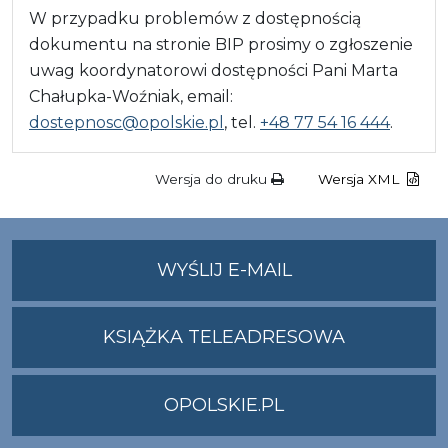
W przypadku problemów z dostępnością
dokumentu na stronie BIP prosimy o zgłoszenie
uwag koordynatorowi dostępności Pani Marta
Chałupka-Woźniak, email:
dostepnosc@opolskie.pl
, tel.
+48 77 54 16 444
.
Wersja do druku
Wersja XML
NA
WYŚLIJ E-MAIL
ADRES
UMWO@OPOLSKI
KSIĄŻKA TELEADRESOWA
OPOLSKIE.PL