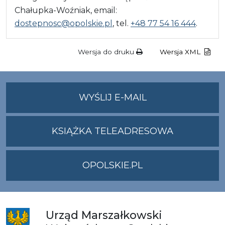
Chałupka-Woźniak, email:
dostepnosc@opolskie.pl
, tel.
+48 77 54 16 444
.
Wersja do druku
Wersja XML
NA
WYŚLIJ E-MAIL
ADRES
UMWO@OPOLSKI
KSIĄŻKA TELEADRESOWA
OPOLSKIE.PL
Urząd
Marszałkowski