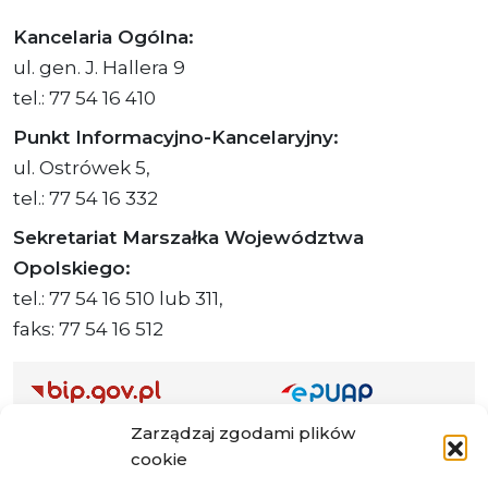
Kancelaria Ogólna:
ul. gen. J. Hallera 9
tel.: 77 54 16 410
Punkt Informacyjno-Kancelaryjny:
ul. Ostrówek 5,
tel.: 77 54 16 332
Sekretariat Marszałka Województwa
Opolskiego:
tel.: 77 54 16 510 lub 311,
faks: 77 54 16 512
Zarządzaj zgodami plików
Adres ePUAP Urzędu: /q877fxtk55/SkrytkaESP
cookie
Adres do e-Doręczeń