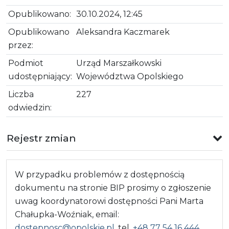
Opublikowano:
30.10.2024, 12:45
Opublikowano
Aleksandra Kaczmarek
przez:
Podmiot
Urząd Marszałkowski
udostępniający:
Województwa Opolskiego
Liczba
227
odwiedzin:
Rejestr zmian
W przypadku problemów z dostępnością
dokumentu na stronie BIP prosimy o zgłoszenie
uwag koordynatorowi dostępności Pani Marta
Chałupka-Woźniak, email:
dostepnosc@opolskie.pl
, tel.
+48 77 54 16 444
.