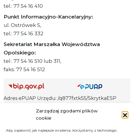
tel.: 77 54 16 410
Punkt Informacyjno-Kancelaryjny:
ul. Ostrówek 5,
tel.: 77 54 16 332
Sekretariat Marszałka Województwa
Opolskiego:
tel.: 77 54 16 510 lub 311,
faks: 77 54 16 512
Adres ePUAP Urzędu: /q877fxtk55/SkrytkaESP
Adres do e-Doręczeń
Zarządzaj zgodami plików
Urzędu: AE:PL-66703-73759-IGTUV-14
cookie
Aby zapewnić jak najlepsze wrażenia, korzystamy z technologii,