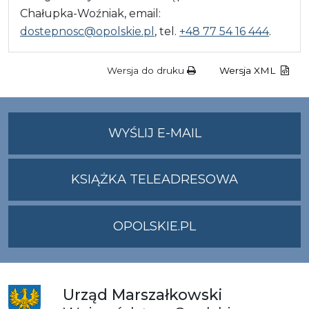
Chałupka-Woźniak, email:
dostepnosc@opolskie.pl
, tel.
+48 77 54 16 444
.
Wersja do druku
Wersja XML
NA
WYŚLIJ E-MAIL
ADRES
UMWO@OPOLSKI
KSIĄŻKA TELEADRESOWA
OPOLSKIE.PL
Urząd
Marszałkowski