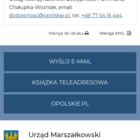
Chałupka-Woźniak, email:
dostepnosc@opolskie.pl
, tel.
+48 77 54 16 444
.
Wersja do druku
Wersja XML
NA
WYŚLIJ E-MAIL
ADRES
UMWO@OPOLSKI
KSIĄŻKA TELEADRESOWA
OPOLSKIE.PL
Urząd
Marszałkowski