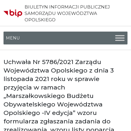
BIULETYN INFORMACJI PUBLICZNEJ
SAMORZĄDU WOJEWÓDZTWA
OPOLSKIEGO
Menu główne
Uchwała Nr 5786/2021 Zarządu
Województwa Opolskiego z dnia 3
listopada 2021 roku w sprawie
przyjęcia w ramach
„Marszałkowskiego Budżetu
Obywatelskiego Województwa
Opolskiego -IV edycja” wzoru
formularza zgłaszania zadania do
zrealizowania, wzoru listy poparcia