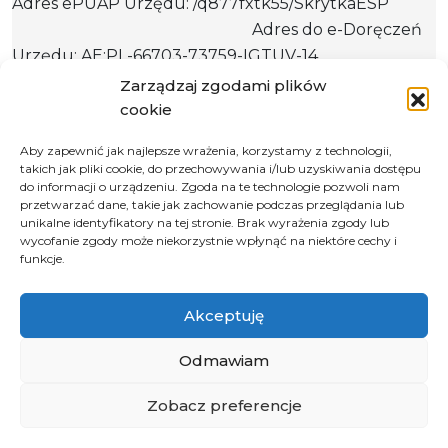
Adres ePUAP Urzędu: /q877fxtk55/SkrytkaESP
Adres do e-Doręczeń
Urzędu: AE:PL-66703-73759-IGTUV-14
Zarządzaj zgodami plików
cookie
Polityka prywatności
Aby zapewnić jak najlepsze wrażenia, korzystamy z technologii,
takich jak pliki cookie, do przechowywania i/lub uzyskiwania dostępu
Klauzula informacyjna RODO
do informacji o urządzeniu. Zgoda na te technologie pozwoli nam
Deklaracja dostępności
przetwarzać dane, takie jak zachowanie podczas przeglądania lub
unikalne identyfikatory na tej stronie. Brak wyrażenia zgody lub
Instrukcja obsługi BIP
wycofanie zgody może niekorzystnie wpłynąć na niektóre cechy i
funkcje.
© 2026 Samorząd Województwa Opolskiego
Akceptuję
Odmawiam
Zobacz preferencje