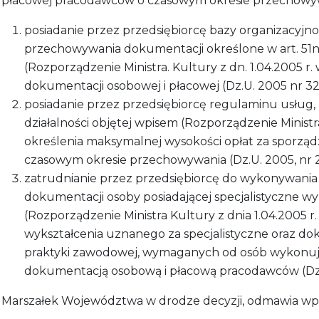
płacowej pracodawców o czasowym okresie przechowyw
posiadanie przez przedsiębiorcę bazy organizacyjn
przechowywania dokumentacji określone w art. 51n 
(Rozporządzenie Ministra. Kultury z dn. 1.04.2005
dokumentacji osobowej i płacowej (Dz.U. 2005 nr 32
posiadanie przez przedsiębiorcę regulaminu usług
działalności objętej wpisem (Rozporządzenie Ministra
określenia maksymalnej wysokości opłat za sporząd
czasowym okresie przechowywania (Dz.U. 2005, nr 28
zatrudnianie przez przedsiębiorcę do wykonywania
dokumentacji osoby posiadającej specjalistyczne w
(Rozporządzenie Ministra Kultury z dnia 1.04.2005 r
wykształcenia uznanego za specjalistyczne oraz d
praktyki zawodowej, wymaganych od osób wykonują
dokumentacją osobową i płacową pracodawców (Dz.U.
Marszałek Województwa w drodze decyzji, odmawia wpis