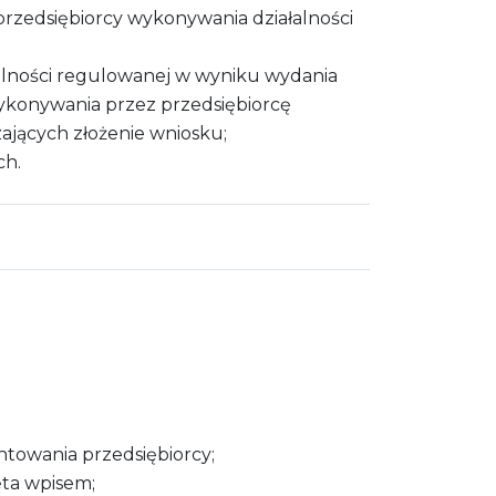
rzedsiębiorcy wykonywania działalności
ałalności regulowanej w wyniku wydania
wykonywania przez przedsiębiorcę
zających złożenie wniosku;
ch.
ntowania przedsiębiorcy;
ęta wpisem;