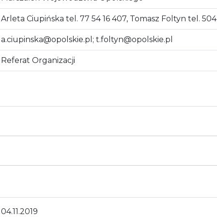
Arleta Ciupińska tel. 77 54 16 407, Tomasz Foltyn tel. 50
a.ciupinska@opolskie.pl; t.foltyn@opolskie.pl
Referat Organizacji
04.11.2019