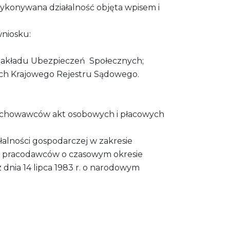
 wykonywana działalność objęta wpisem i
wniosku:
 Zakładu Ubezpieczeń Społecznych;
nych Krajowego Rejestru Sądowego.
rzechowawców akt osobowych i płacowych
łalności gospodarczej w zakresie
j pracodawców o czasowym okresie
dnia 14 lipca 1983 r. o narodowym