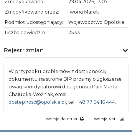
Zmodyfikowano:
29.04.2026, 13:07
Zmodyfikowano przez:
Iwona Marek
Podmiot udostępniający:
Województwo Opolskie
Liczba odwiedzin:
2533
Rejestr zmian
W przypadku problemów z dostępnością
dokumentu na stronie BIP prosimy o zgłoszenie
uwag koordynatorowi dostępności Pani Marta
Chałupka-Woźniak, email:
dostepnosc@opolskie.pl
, tel.
+48 77 54 16 444
.
Wersja do druku
Wersja XML