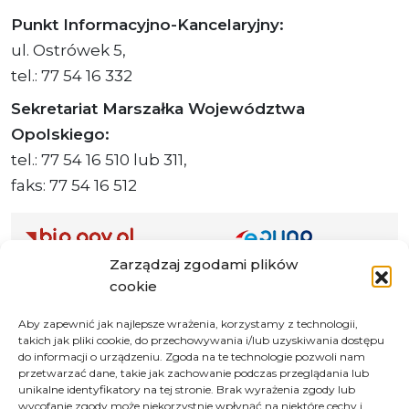
Punkt Informacyjno-Kancelaryjny:
ul. Ostrówek 5,
tel.: 77 54 16 332
Sekretariat Marszałka Województwa
Opolskiego:
tel.: 77 54 16 510 lub 311,
faks: 77 54 16 512
Zarządzaj zgodami plików
Adres ePUAP Urzędu: /q877fxtk55/SkrytkaESP
cookie
Adres do e-Doręczeń
Urzędu: AE:PL-66703-73759-IGTUV-14
Aby zapewnić jak najlepsze wrażenia, korzystamy z technologii,
takich jak pliki cookie, do przechowywania i/lub uzyskiwania dostępu
do informacji o urządzeniu. Zgoda na te technologie pozwoli nam
przetwarzać dane, takie jak zachowanie podczas przeglądania lub
unikalne identyfikatory na tej stronie. Brak wyrażenia zgody lub
Polityka prywatności
wycofanie zgody może niekorzystnie wpłynąć na niektóre cechy i