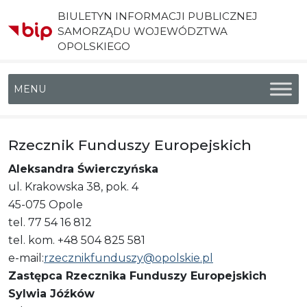
BIULETYN INFORMACJI PUBLICZNEJ
SAMORZĄDU WOJEWÓDZTWA
OPOLSKIEGO
Menu główne
Rzecznik Funduszy Europejskich
Aleksandra Świerczyńska
ul. Krakowska 38, pok. 4
45-075 Opole
tel. 77 54 16 812
tel. kom. +48 504 825 581
e-mail:
rzecznikfunduszy@opolskie.pl
Zastępca Rzecznika Funduszy Europejskich
Sylwia Jóźków