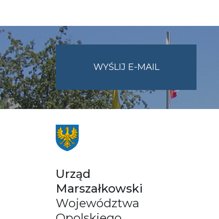
NA
WYŚLIJ E-MAIL
ADRES
UMWO@OPOL
Urząd
Marszałkowski
Województwa
Opolskiego