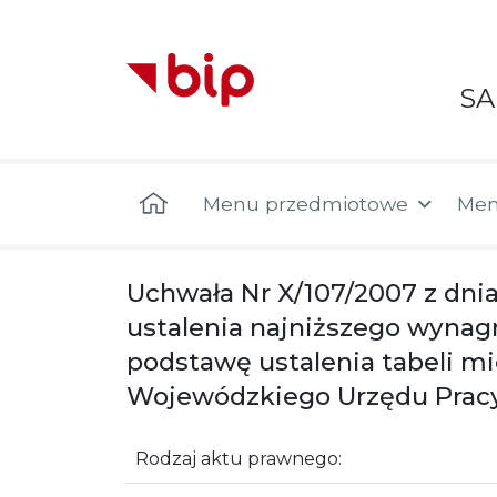
S
Menu główne
Menu przedmiotowe
Men
Uchwała Nr X/107/2007 z dnia
ustalenia najniższego wynag
podstawę ustalenia tabeli 
Wojewódzkiego Urzędu Pracy
Rodzaj aktu prawnego: