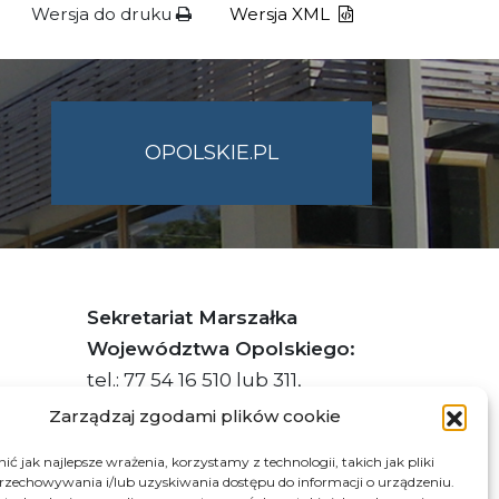
Wersja do druku
Wersja XML
OPOLSKIE.PL
Sekretariat Marszałka
Województwa Opolskiego:
tel.: 77 54 16 510 lub 311,
faks: 77 54 16 512
Zarządzaj zgodami plików cookie
ć jak najlepsze wrażenia, korzystamy z technologii, takich jak pliki
przechowywania i/lub uzyskiwania dostępu do informacji o urządzeniu.
s ePUAP Urzędu: /q877fxtk55/SkrytkaESP