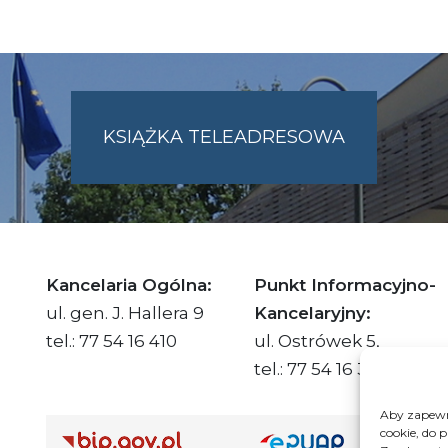
KSIĄŻKA TELEADRESOWA
SKIE.PL
Kancelaria Ogólna:
Punkt Informacyjno-
ul. gen. J. Hallera 9
Kancelaryjny:
tel.: 77 54 16 410
ul. Ostrówek 5,
tel.: 77 54 16 332
Aby zapewni
cookie, do 
Adre