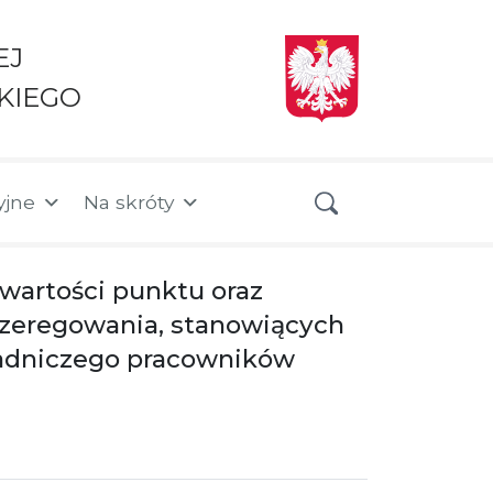
EJ
KIEGO
yjne
Na skróty
 wartości punktu oraz
aszeregowania, stanowiących
sadniczego pracowników