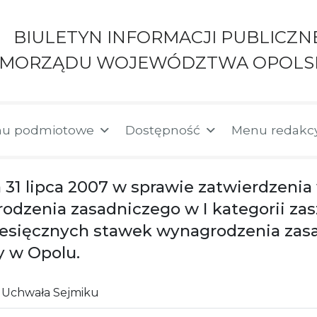
BIULETYN INFORMACJI PUBLICZN
AMORZĄDU WOJEWÓDZTWA OPOLS
u podmiotowe
Dostępność
Menu redakc
 31 lipca 2007 w sprawie zatwierdzenia
rodzenia zasadniczego w I kategorii z
miesięcznych stawek wynagrodzenia za
 w Opolu.
Uchwała Sejmiku