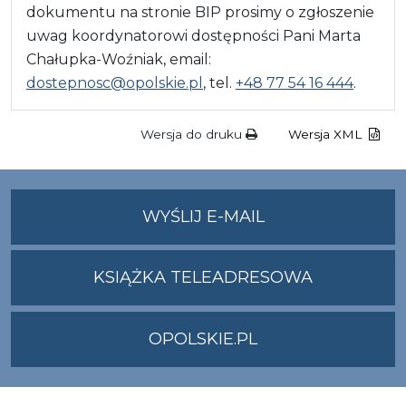
dokumentu na stronie BIP prosimy o zgłoszenie
uwag koordynatorowi dostępności Pani Marta
Chałupka-Woźniak, email:
dostepnosc@opolskie.pl
, tel.
+48 77 54 16 444
.
Wersja do druku
Wersja XML
NA
WYŚLIJ E-MAIL
ADRES
UMWO@OPOLSKI
KSIĄŻKA TELEADRESOWA
OPOLSKIE.PL