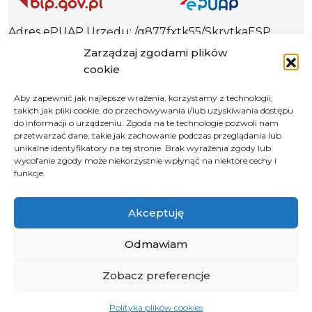
Adres ePUAP Urzędu: /q877fxtk55/SkrytkaESP
Adres do e-Doręczeń
Zarządzaj zgodami plików
Urzędu: AE:PL-66703-73759-IGTUV-14
cookie
Aby zapewnić jak najlepsze wrażenia, korzystamy z technologii,
takich jak pliki cookie, do przechowywania i/lub uzyskiwania dostępu
do informacji o urządzeniu. Zgoda na te technologie pozwoli nam
Polityka prywatności
przetwarzać dane, takie jak zachowanie podczas przeglądania lub
unikalne identyfikatory na tej stronie. Brak wyrażenia zgody lub
Klauzula informacyjna RODO
wycofanie zgody może niekorzystnie wpłynąć na niektóre cechy i
Deklaracja dostępności
funkcje.
Instrukcja obsługi BIP
Akceptuję
© 2026 Samorząd Województwa Opolskiego
Odmawiam
Zobacz preferencje
Polityka plików cookies