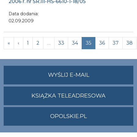
2006 r. nr ŚR.III-HS-6610-1-18/05
Data dodania:
02.09.2009
Previous
«
‹
1
2
…
33
34
35
36
37
38
NA
WYŚLIJ E-MAIL
ADRES
UMWO@OPOLSKI
KSIĄŻKA TELEADRESOWA
OPOLSKIE.PL