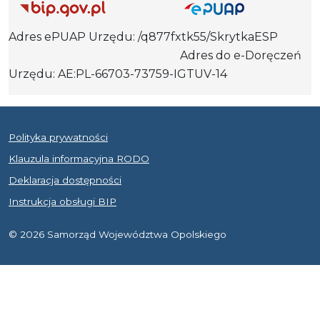
Adres ePUAP Urzędu: /q877fxtk55/SkrytkaESP
Adres do e-Doręczeń
Urzędu: AE:PL-66703-73759-IGTUV-14
Polityka prywatności
Klauzula informacyjna RODO
Deklaracja dostępności
Instrukcja obsługi BIP
© 2026 Samorząd Województwa Opolskiego