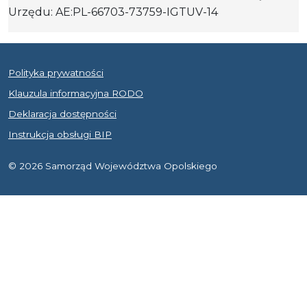
Urzędu: AE:PL-66703-73759-IGTUV-14
Polityka prywatności
Klauzula informacyjna RODO
Deklaracja dostępności
Instrukcja obsługi BIP
© 2026 Samorząd Województwa Opolskiego