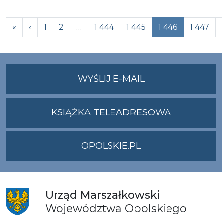
Previous
«
‹
1
2
…
1 444
1 445
1 446
1 447
NA
WYŚLIJ E-MAIL
ADRES
UMWO@OPOLSKI
KSIĄŻKA TELEADRESOWA
OPOLSKIE.PL
Urząd
Marszałkowski
Województwa
Opolskiego