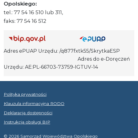
Opolskiego:
tel.: 77 54 16 510 lub 311,
faks: 77 54 16 512
Adres ePUAP Urzędu: /q877fxtk55/SkrytkaESP
Adres do e-Doręczeń
Urzędu: AE:PL-66703-73759-IGTUV-14
Polityka prywatności
Klauzula informacyjna RODO
Deklaracja dostępności
Instrukcja obsługi BIP
© 2026 Samorząd Województwa Opolskiego