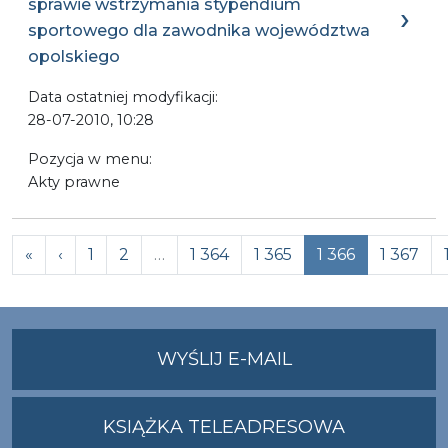
sprawie wstrzymania stypendium
sportowego dla zawodnika województwa
opolskiego
Data ostatniej modyfikacji:
28-07-2010, 10:28
Pozycja w menu:
Akty prawne
Previous
«
‹
1
2
…
1 364
1 365
1 366
1 367
NA
WYŚLIJ E-MAIL
ADRES
UMWO@OPOLSKI
KSIĄŻKA TELEADRESOWA