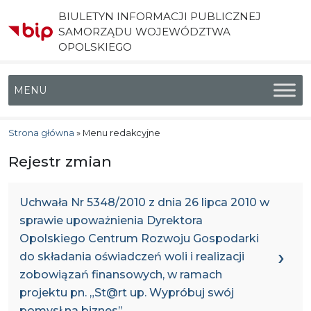
BIULETYN INFORMACJI PUBLICZNEJ
SAMORZĄDU WOJEWÓDZTWA
OPOLSKIEGO
Menu główne
Strona główna
»
Menu redakcyjne
Rejestr zmian
Uchwała Nr 5348/2010 z dnia 26 lipca 2010 w
sprawie upoważnienia Dyrektora
Opolskiego Centrum Rozwoju Gospodarki
do składania oświadczeń woli i realizacji
zobowiązań finansowych, w ramach
projektu pn. „St@rt up. Wypróbuj swój
pomysł na biznes”