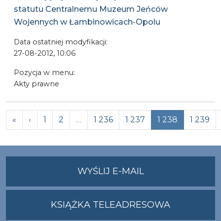
statutu Centralnemu Muzeum Jeńców
Wojennych w Łambinowicach-Opolu
Data ostatniej modyfikacji:
27-08-2012, 10:06
Pozycja w menu:
Akty prawne
Previous
«
‹
1
2
…
1 236
1 237
1 238
1 239
NA
WYŚLIJ E-MAIL
ADRES
UMWO@OPOLSKI
KSIĄŻKA TELEADRESOWA