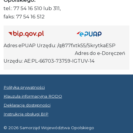
Opolskiego:
tel.: 77 54 16 510 lub 311,
faks: 77 54 16 512
Adres ePUAP Urzędu: /q877fxtk55/SkrytkaESP
Adres do e-Doręczeń
Urzędu: AE:PL-66703-73759-IGTUV-14
Polityka prywatności
Klauzula informacyjna RODO
Deklaracja dostępności
Instrukcja obsługi BIP
© 2026 Samorząd Województwa Opolskiego