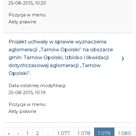
25-08-2015, 10:20
Pozycja w menu:
Akty prawne
Projekt uchwały w sprawie wyznaczenia
aglomeracji „Tarnów Opolski” na obszarze
gmin: Tarnów Opolski, Izbicko i likwidacji
dotychczasowej aglomeracji „Tarnów
Opolski”.
Data ostatniej modyfikacji:
25-08-2015, 10:19
Pozycja w menu:
Akty prawne
Previous
«
‹
1
2
…
1 077
1 078
1 079
1 080