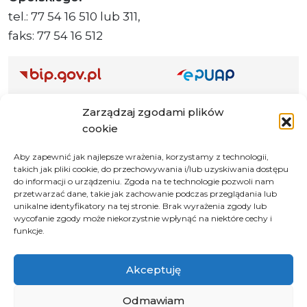
tel.: 77 54 16 510 lub 311,
faks: 77 54 16 512
Adres ePUAP Urzędu: /q877fxtk55/SkrytkaESP
Zarządzaj zgodami plików
Adres do e-Doręczeń
cookie
Urzędu: AE:PL-66703-73759-IGTUV-14
Aby zapewnić jak najlepsze wrażenia, korzystamy z technologii,
takich jak pliki cookie, do przechowywania i/lub uzyskiwania dostępu
do informacji o urządzeniu. Zgoda na te technologie pozwoli nam
przetwarzać dane, takie jak zachowanie podczas przeglądania lub
Polityka prywatności
unikalne identyfikatory na tej stronie. Brak wyrażenia zgody lub
wycofanie zgody może niekorzystnie wpłynąć na niektóre cechy i
Klauzula informacyjna RODO
funkcje.
Deklaracja dostępności
Instrukcja obsługi BIP
Akceptuję
© 2026 Samorząd Województwa Opolskiego
Odmawiam