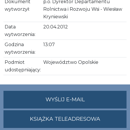
Dokument
p.o. Dyrektor Departamentu
wytworzył:
Rolnictwa i Rozwoju Wsi - Wiesław
Kryniewski
Data
20.04.2012
wytworzenia:
Godzina
13:07
wytworzenia:
Podmiot
Województwo Opolskie
udostępniający:
NA
WYŚLIJ E-MAIL
ADRES
UMWO@OPOLSKI
KSIĄŻKA TELEADRESOWA