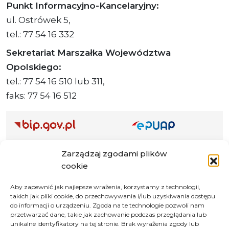
Punkt Informacyjno-Kancelaryjny:
ul. Ostrówek 5,
tel.: 77 54 16 332
Sekretariat Marszałka Województwa
Opolskiego:
tel.: 77 54 16 510 lub 311,
faks: 77 54 16 512
Adres ePUAP Urzędu: /q877fxtk55/SkrytkaESP
Zarządzaj zgodami plików
Adres do e-Doręczeń
cookie
Urzędu: AE:PL-66703-73759-IGTUV-14
Aby zapewnić jak najlepsze wrażenia, korzystamy z technologii,
takich jak pliki cookie, do przechowywania i/lub uzyskiwania dostępu
do informacji o urządzeniu. Zgoda na te technologie pozwoli nam
przetwarzać dane, takie jak zachowanie podczas przeglądania lub
Polityka prywatności
unikalne identyfikatory na tej stronie. Brak wyrażenia zgody lub