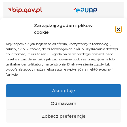
Adres ePUAP Urzędu: /q877fxtk55/SkrytkaESP
Zarządzaj zgodami plików
Adres do e-Doręczeń
cookie
Urzędu: AE:PL-66703-73759-IGTUV-14
Aby zapewnić jak najlepsze wrażenia, korzystamy z technologii,
takich jak pliki cookie, do przechowywania i/lub uzyskiwania dostępu
do informacji o urządzeniu. Zgoda na te technologie pozwoli nam
przetwarzać dane, takie jak zachowanie podczas przeglądania lub
Polityka prywatności
unikalne identyfikatory na tej stronie. Brak wyrażenia zgody lub
wycofanie zgody może niekorzystnie wpłynąć na niektóre cechy i
Klauzula informacyjna RODO
funkcje.
Deklaracja dostępności
Instrukcja obsługi BIP
Akceptuję
© 2026 Samorząd Województwa Opolskiego
Odmawiam
Zobacz preferencje