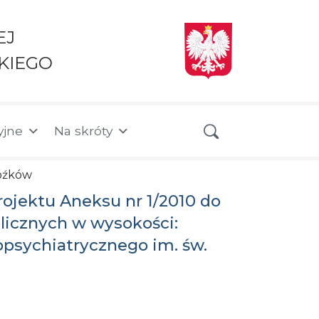
EJ
KIEGO
yjne
Na skróty
Jóźków
rojektu Aneksu nr 1/2010 do
licznych w wysokości:
opsychiatrycznego im. św.