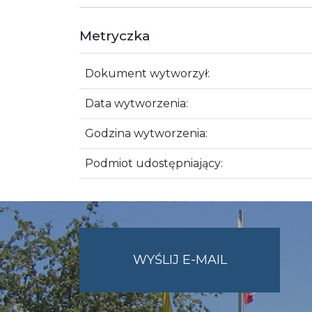
Metryczka
Dokument wytworzył:
Data wytworzenia:
Godzina wytworzenia:
Podmiot udostępniający:
NA
WYŚLIJ E-MAIL
ADRES
UMWO@OPOL