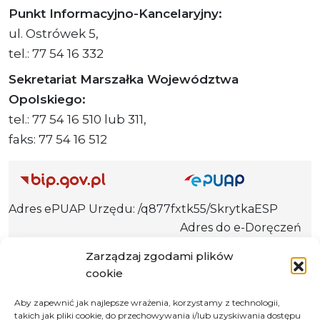
Punkt Informacyjno-Kancelaryjny:
ul. Ostrówek 5,
tel.: 77 54 16 332
Sekretariat Marszałka Województwa
Opolskiego:
tel.: 77 54 16 510 lub 311,
faks: 77 54 16 512
Adres ePUAP Urzędu: /q877fxtk55/SkrytkaESP
Adres do e-Doręczeń
Urzędu: AE:PL-66703-73759-IGTUV-14
Zarządzaj zgodami plików
cookie
Aby zapewnić jak najlepsze wrażenia, korzystamy z technologii,
Polityka prywatności
takich jak pliki cookie, do przechowywania i/lub uzyskiwania dostępu