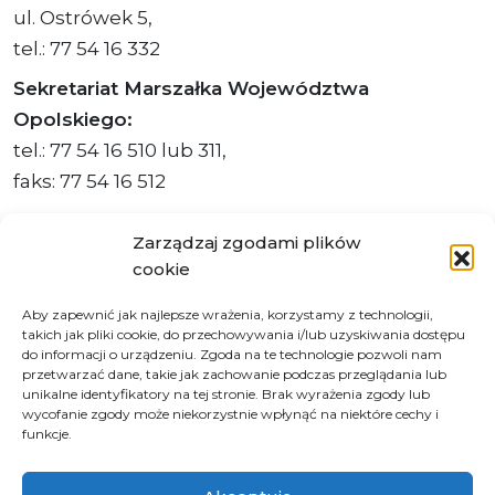
ul. Ostrówek 5,
tel.: 77 54 16 332
Sekretariat Marszałka Województwa
Opolskiego:
tel.: 77 54 16 510 lub 311,
faks: 77 54 16 512
Zarządzaj zgodami plików
cookie
Adres ePUAP Urzędu: /q877fxtk55/SkrytkaESP
Aby zapewnić jak najlepsze wrażenia, korzystamy z technologii,
Adres do e-Doręczeń
takich jak pliki cookie, do przechowywania i/lub uzyskiwania dostępu
Urzędu: AE:PL-66703-73759-IGTUV-14
do informacji o urządzeniu. Zgoda na te technologie pozwoli nam
przetwarzać dane, takie jak zachowanie podczas przeglądania lub
unikalne identyfikatory na tej stronie. Brak wyrażenia zgody lub
wycofanie zgody może niekorzystnie wpłynąć na niektóre cechy i
funkcje.
Polityka prywatności
Klauzula informacyjna RODO