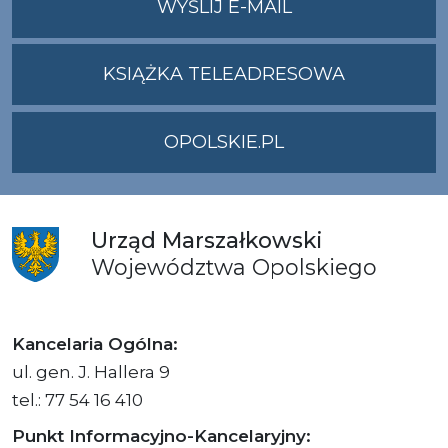
NA
WYŚLIJ E-MAIL
ADRES
UMWO@OPOLSKI
KSIĄŻKA TELEADRESOWA
OPOLSKIE.PL
Urząd
Marszałkowski
Województwa
Opolskiego
Kancelaria Ogólna:
ul. gen. J. Hallera 9
tel.: 77 54 16 410
Punkt Informacyjno-Kancelaryjny: