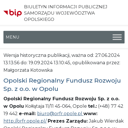
BIULETYN INFORMACJI PUBLICZNEJ
SAMORZĄDU WOJEWÓDZTWA
OPOLSKIEGO
Menu główne
Wersja historyczna publikacji, ważna od: 27.06.2024
13:13:56 do: 19.09.2024 13:10:45, opublikowana przez:
Małgorzata Kotowska
Opolski Regionalny Fundusz Rozwoju
Sp. z o.o. w Opolu
Opolski Regionalny Fundusz Rozwoju Sp. z o.o.
w Opolu
Kołłątaja 11/11 45-064, Opole
tel.:
(+48) 77 42
19 442
e-mail:
biuro@orfr.opole.pl
www:
http://orfr.opole.pl/
Prezes Zarządu:
Jakub Wierdak