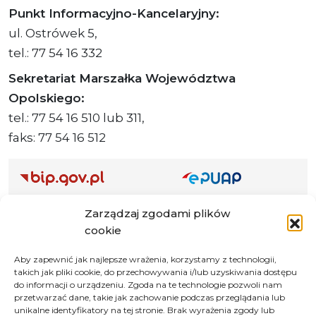
Punkt Informacyjno-Kancelaryjny:
ul. Ostrówek 5,
tel.: 77 54 16 332
Sekretariat Marszałka Województwa
Opolskiego:
tel.: 77 54 16 510 lub 311,
faks: 77 54 16 512
Adres ePUAP Urzędu: /q877fxtk55/SkrytkaESP
Zarządzaj zgodami plików
Adres do e-Doręczeń
cookie
Urzędu: AE:PL-66703-73759-IGTUV-14
Aby zapewnić jak najlepsze wrażenia, korzystamy z technologii,
takich jak pliki cookie, do przechowywania i/lub uzyskiwania dostępu
do informacji o urządzeniu. Zgoda na te technologie pozwoli nam
przetwarzać dane, takie jak zachowanie podczas przeglądania lub
Polityka prywatności
unikalne identyfikatory na tej stronie. Brak wyrażenia zgody lub